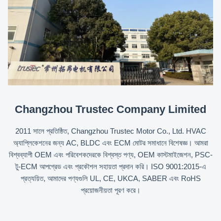
Changzhou Trustec Company Limited
2011 সালে প্রতিষ্ঠিত, Changzhou Trustec Motor Co., Ltd. HVAC
অ্যাপ্লিকেশনের জন্য AC, BLDC এবং ECM মোটর সমাধানে বিশেষজ্ঞ। আমরা
বিশ্বব্যাপী OEM এবং পরিবেশকদেরকে বিশ্বস্ত পণ্য, OEM কাস্টমাইজেশন, PSC-
টু-ECM আপগ্রেড এবং প্রকৌশল সহায়তা প্রদান করি। ISO 9001:2015-এ
প্রত্যয়িত, আমাদের পণ্যগুলি UL, CE, UKCA, SABER এবং RoHS
প্রয়োজনীয়তা পূরণ করে।