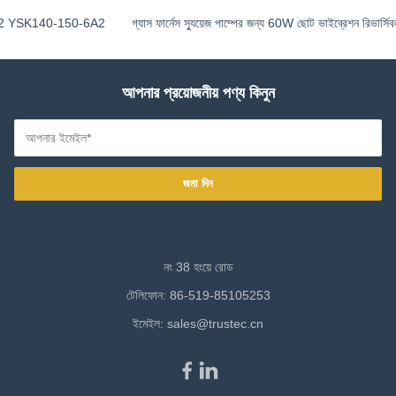
YSK140-150-6A2
গ্যাস ফার্নেস স্যুয়েজ পাম্পের জন্য 60W ছোট ভাইব্রেশন রিভার্সিবল ফ্
আপনার প্রয়োজনীয় পণ্য কিনুন
জমা দিন
নং 38 হংয়ে রোড
টেলিফোন: 86-519-85105253
ইমেইল:
sales@trustec.cn