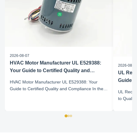
2026-08-07
HVAC Motor Manufacturer UL E529388:
2026-08-0
Your Guide to Certified Quality and
UL Reco
Compliance
Guide t
HVAC Motor Manufacturer UL E529388: Your
Guide to Certified Quality and Compliance In the
UL Recog
HVAC industry, the UL mark on a motor represents
to Qualit
more than just a certification—it is a symbol of
industry,
safety, reliability, and rigorous testing by one of the
significan
most trusted independent safety organizations in
regulator
the ...
that manuf
a commitm