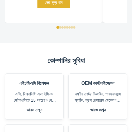
সেরা মূল্য পান
কোম্পানির সুবিধা
এইচভিএসি বিশেষজ্ঞ
OEM কাস্টমাইজেশন
এসি, বিএলডিসি এবং ইসিএম
নমনীয় মোটর ডিজাইন, পারফরম্যান্স
মোটরগুলিতে 15 বছরেরও বেশি
ম্যাচিং, ক্রস রেফারেন্স ডেভেলপমেন্ট
অভিজ্ঞতা, বিশ্বব্যাপী এইচভিএসি
এবং বিভিন্ন এইচভিএসি
আরও দেখুন
আরও দেখুন
ওএম এবং পরিবেশকদের জন্য
অ্যাপ্লিকেশনগুলির জন্য
নির্ভরযোগ্য সমাধান সরবরাহ করে।
ব্যক্তিগত-লেবেল সমর্থন।