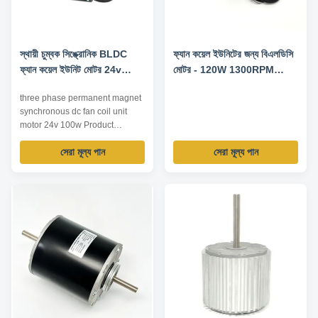
স্থায়ী চুম্বক সিঙ্ক্রোনিক BLDC
ফ্যান কয়েল ইউনিটের জন্য বিএলডিসি
ফ্যান কয়েল ইউনিট মোটর 24v
মোটর - 120W 1300RPM
100w তিন ফেজ
220V 50HZ
three phase permanent magnet
synchronous dc fan coil unit
motor 24v 100w Product
Applications: Indoor central air
সেরা মূল্য পান
সেরা মূল্য পান
conditioning coil unit and other
ventilation equipment Product
Features: 1. Wide speed range,
strong overload ability, high
reliability, good stability. 2.
Excellent torque characteristi...