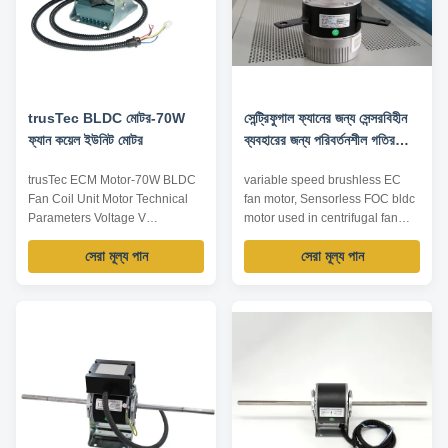
trusTec BLDC মোটর-70W
সেন্ট্রিফুগাল ফ্যানের জন্য সেন্সরবিহীন
ফ্যান কয়েল ইউনিট মোটর
ব্যবহারের জন্য পরিবর্তনশীল গতির
বিএলডিসি মোটর
trusTec ECM Motor-70W BLDC
variable speed brushless EC
Fan Coil Unit Motor​ Technical
fan motor, Sensorless FOC bldc
Parameters Voltage V
motor used in centrifugal fan
Frequency Hz Input Power W
Technical Parameters: Name
সেরা মূল্য পান
সেরা মূল্য পান
Current A Output Power W
EC motor(motor, power supply,
Speed RPM Torque N·m ZTS-
driver) Input voltage AC 120V
25-8 220 50 38 0.35 25 1150
230V 50/60Hz DC 24V 48V
0.21 ZTS-35-8 220 50 50 0.45
Operating voltage AC
35 1200 0.28 ZTS-50-8 220 50
100~138V 200~277V 50/60Hz
71 0.6 50 1200 0.4 ZTS-70-8
DC 16~32V 36~60V Rated
220 50 93 0.75 70 1250 0.53 ...
speed 850rpm or above Speed
...