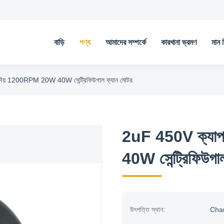
বাড়ি
পণ্য
আমাদের সম্পর্কে
কারখানা ভ্রমণ
মান নি
ষীয় 1200RPM 20W 40W সেন্ট্রিফিউগাল ফ্যান মোটর
2uF 450V ক্যাপ
40W সেন্ট্রিফিউগা
উৎপত্তি স্থান:
Chan