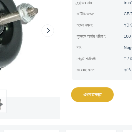
ব্র্যান্ডের নাম:
trus
সার্টিফিকেশন:
CE/
মডেল নম্বর:
YDK
ন্যূনতম অর্ডার পরিমাণ:
100
দাম:
Neg
পেমেন্ট শর্তাবলী:
T / টি
সরবরাহ ক্ষমতা:
প্রত
এখন তদন্ত