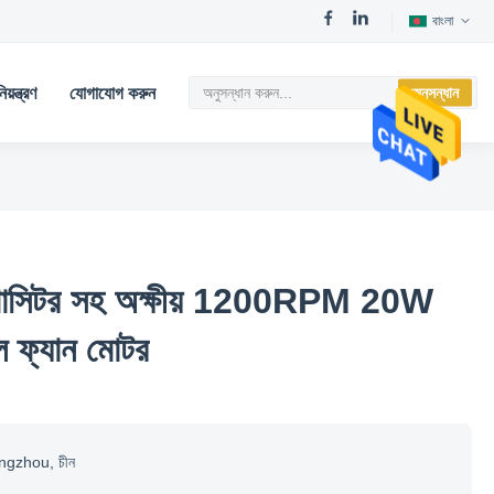
বাংলা
য়ন্ত্রণ
যোগাযোগ করুন
অনুসন্ধান
াসিটর সহ অক্ষীয় 1200RPM 20W
ল ফ্যান মোটর
gzhou, চীন