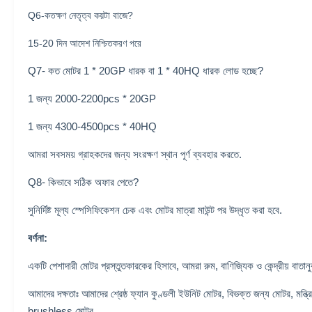
Q6-কতক্ষণ নেতৃত্ব কয়টা বাজে?
15-20 দিন আদেশ নিশ্চিতকরণ পরে
Q7- কত মোটর 1 * 20GP ধারক বা 1 * 40HQ ধারক লোড হচ্ছে?
1 জন্য 2000-2200pcs * 20GP
1 জন্য 4300-4500pcs * 40HQ
আমরা সবসময় গ্রাহকদের জন্য সংরক্ষণ স্থান পূর্ণ ব্যবহার করতে.
Q8- কিভাবে সঠিক অফার পেতে?
সুনির্দিষ্ট মূল্য স্পেসিফিকেশন চেক এবং মোটর মাত্রা মাউন্ট পর উদ্ধৃত করা হবে.
বর্ণনা:
একটি পেশাদারী মোটর প্রস্তুতকারকের হিসাবে, আমরা রুম, বাণিজ্যিক ও কেন্দ্রীয় বাত
আমাদের দক্ষতাঃ আমাদের শ্রেষ্ঠ ফ্যান কুণ্ডলী ইউনিট মোটর, বিভক্ত জন্য মোটর, মন্ত
brushless মোটর.