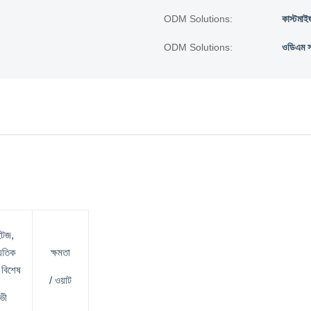
ODM Solutions:
কাস্টমা
ODM Solutions:
ওডিএম স
্টেজ,
যুতিক
ক্ষমতা
বিশেষ
/ ওয়াট
 ভী