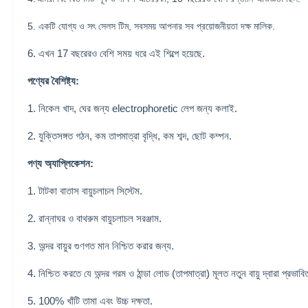
5. একটি যোগ্য ও সৎ সেলস টিম, সবসময় আপনার সব প্রয়োজনীয়তা দক্ষ মালিক.
6. এখন 17 বছরেরও বেশি সময় ধরে এই শিল্পে হয়েছে.
পণ্যের বৈশিষ্ট্য:
1. নিকেল খাদ, ঘের জন্য electrophoretic লেপ জন্য কলাই.
2. যুক্তিসঙ্গত গঠন, কম তাপমাত্রা বৃদ্ধি, কম শব্দ, ছোট কম্পন.
পণ্য অ্যাপ্লিকেশন:
1. টাটকা বাতাস বায়ুচলাচল সিস্টেম.
2. রান্নাঘর ও বাথরুম বায়ুচলাচল সরঞ্জাম.
3. অন্দর বায়ুর গুণগত মান নিশ্চিত করার জন্য.
4. নিশ্চিত করতে যে অন্দর গরম ও ঠান্ডা লোড (তাপমাত্রা) মূলত নতুন বায়ু দ্বারা প্রভাবি
5. 100% খাঁটি তামা এবং উচ্চ দক্ষতা.