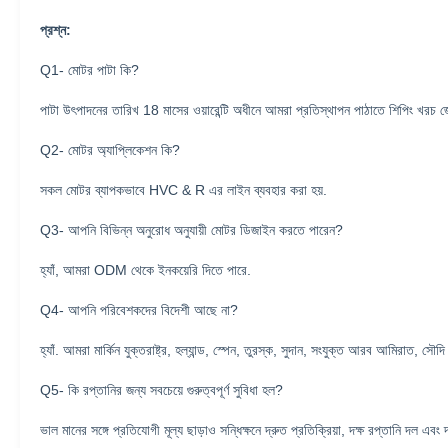
প্রশ্ন:
Q1- মোটর পাটা কি?
পাটা উৎপাদনের তারিখ 18 মাসের ওয়ারেন্টি অধীনে আমরা প্রতিস্থাপন পাঠাতে শিপিং খরচ জ
Q2- মোটর অ্যাপ্লিকেশন কি?
সকল মোটর ব্যাপকভাবে HVC & R এর লাইন ব্যবহার করা হয়.
Q3- আপনি বিভিন্ন অনুরোধ অনুযায়ী মোটর ডিজাইন করতে পারেন?
হ্যাঁ, আমরা ODM থেকে ইনকয়েরি দিতে পারে.
Q4- আপনি পরিবেশকদের বিদেশী আছে না?
হ্যাঁ.
আমরা মার্কিন যুক্তরাষ্ট্র, হল্যান্ড, স্পেন, তুরস্ক, সুদান, সংযুক্ত আরব আমিরাত, স
Q5- কি রপ্তানির জন্য সবচেয়ে গুরুত্বপূর্ণ সুবিধা হল?
ভাল মানের সঙ্গে প্রতিযোগী মূল্য ছাড়াও সন্ধিক্ষনে দ্রুত প্রতিক্রিয়া, দক্ষ রপ্তানি দল এবং 