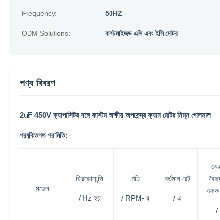
Frequency:
50HZ
ODM Solutions:
কাস্টমাইজড এসি এবং ইসি মোটর
পণ্য বিবরণ
2uF 450V ক্যাপাসিটর সঙ্গে কাস্টম অক্ষীয় অপকেন্দ্র ফ্যান মোটর নিম্ন গোলমাল
প্রযুক্তিগত পরামিতি:
ভোল
ফ্রিকোয়েন্সি
গতি
বর্তমান রেট
বৈদ্
মডেল
একক 
/ Hz হয়
/ RPM- র
/ এ
/