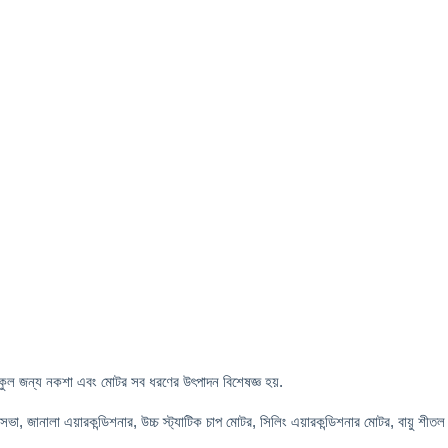
ানুকুল জন্য নকশা এবং মোটর সব ধরণের উৎপাদন বিশেষজ্ঞ হয়.
্রিসভা, জানালা এয়ারকন্ডিশনার, উচ্চ স্ট্যাটিক চাপ মোটর, সিলিং এয়ারকন্ডিশনার মোটর, বায়