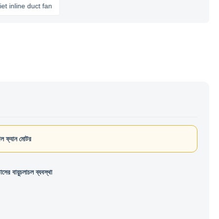
ine duct fan
গাল ফ্যান মোটর
সের বায়ুচলাচল ব্যবস্থা