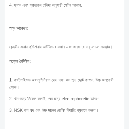
4. ফ্যান এবং গ্রাহকের চাহিদা অনুযায়ী মোটর আকার.
পণ্য আবেদন:
কেন্দ্রীয় এয়ার কন্ডিশনার আউটডোর ফ্যান এবং অন্যান্য বায়ুচলাচল সরঞ্জাম।
পণ্যের বৈশিষ্ট্য:
1. কাস্টমাইজড অ্যালুমিনিয়াম ঘের, দক্ষ, কম শব্দ, ছোট কম্পন, উচ্চ জলরোধী
গ্রেড।
2. খাদ জন্য নিকেল কলাই, ঘের জন্য electrophoretic আবরণ.
3. NSK কম শব্দ এবং উচ্চ মানের রোলিং বিয়ারিং ব্যবহার করুন।