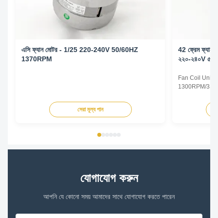
এসি ফ্যান মোটর - 1/25 220-240V 50/60HZ
42 ফ্রেম ফ্যান 
1370RPM
২২০-২৪০V ৫০/
Fan Coil Unit 
1300RPM/3SPD
Specifications
Type Permanent
সেরা মূল্য পান
TEAO (Totally 
Equipped With
Phase Single P
যোগাযোগ করুন
আপনি যে কোনো সময় আমাদের সাথে যোগাযোগ করতে পারেন