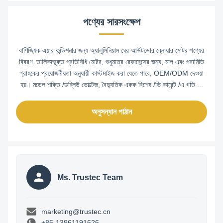
পণ্যের সারসংক্ষেপ
বাণিজ্যিক এয়ার কন্ডিশনার জন্য অ্যালুমিনিয়াম ঘের আউটডোর ব্লোয়ার মোটর পণ্যের
বিবরণ: তালিকাভুক্ত প্রতিনিধি মোটর, শুধুমাত্র রেফারেন্সের জন্য, মাপ এবং পরামিতি
গ্রাহকের প্রয়োজনীয়তা অনুযায়ী কাস্টমাইজ করা যেতে পারে, OEM/ODM দেওয়া
হয়। মডেল শক্তি /ডব্লিউ ভোল্টেজ, বৈদ্যুতিক একক বিশেষ /ভি কারেন্ট /এ গতি ...
অনুসন্ধান পাঠান
Ms. Trustec Team
marketing@trustec.cn
+86-13961191626