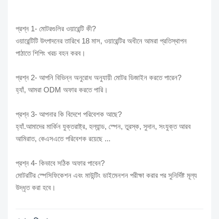
প্রশ্ন 1- মোটরগুলির ওয়ারেন্টি কী?
ওয়ারেন্টিটি উৎপাদনের তারিখে 18 মাস, ওয়ারেন্টির অধীনে আমরা প্রতিস্থাপন
পাঠাতে শিপিং খরচ বহন করব।
প্রশ্ন 2- আপনি বিভিন্ন অনুরোধ অনুযায়ী মোটর ডিজাইন করতে পারেন?
হ্যাঁ, আমরা ODM অফার করতে পারি।
প্রশ্ন 3- আপনার কি বিদেশে পরিবেশক আছে?
হ্যাঁ.আমাদের মার্কিন যুক্তরাষ্ট্র, হল্যান্ড, স্পেন, তুরস্ক, সুদান, সংযুক্ত আরব
আমিরাত, কেএসএতে পরিবেশক রয়েছে ...
প্রশ্ন 4- কিভাবে সঠিক অফার পাবেন?
মোটরটির স্পেসিফিকেশন এবং মাউন্টিং ডাইমেনশন পরীক্ষা করার পর সুনির্দিষ্ট মূল্য
উদ্ধৃত করা হবে।