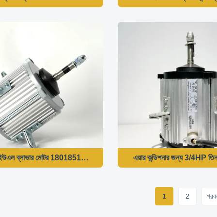
ম ইউএল ব্লাভার মোটর 1801851 - 1/12HP 450RPM 115V 60HZ
এয়ার কন্ডিশনার জন্য 3/4HP 
1
2
পরবর