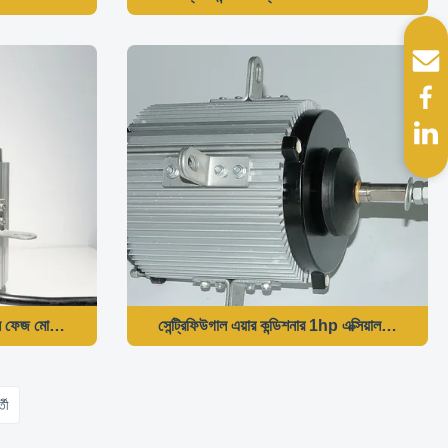
তিন ফেজ মোটর YS-550-6
সেন্ট্রিফিউগাল এয়ার কন্ডিশনার 1hp এক্সিয়াল ফ্যান ম
্তী