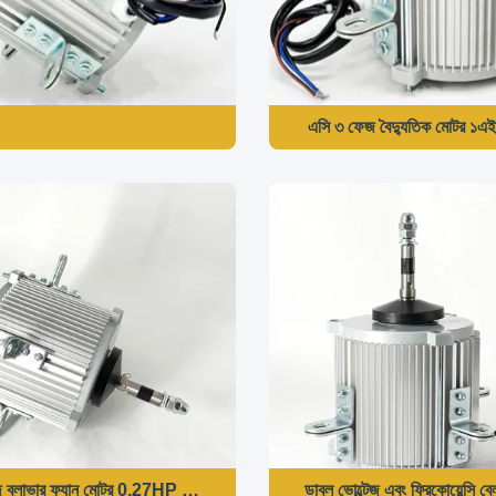
এসি ৩ ফেজ বৈদ্যুতিক মোটর 
 ব্লাভার ফ্যান মোটর 0.27HP 1550RPM 115V 60HZ
ডাবল ভোল্টেজ এবং ফ্রিকোয়ে