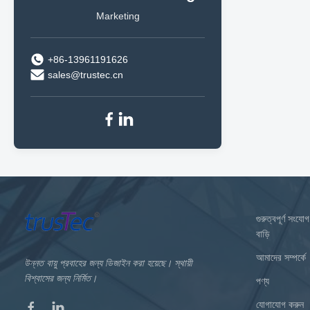
Marketing
+86-13961191626
sales@trustec.cn
গুরুত্বপূর্ণ সংযোগ
বাড়ি
আমাদের সম্পর্কে
উন্নত বায়ু প্রবাহের জন্য ডিজাইন করা হয়েছে। স্থায়ী
বিশ্বাসের জন্য নির্মিত।
পণ্য
যোগাযোগ করুন