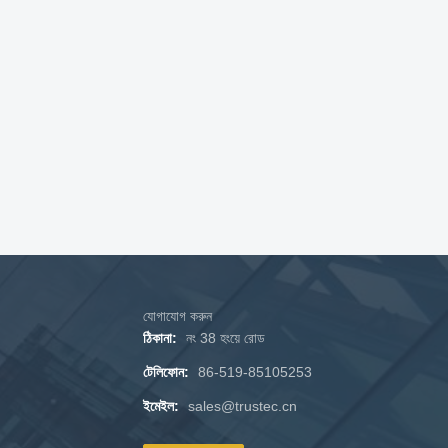
যোগাযোগ করুন
ঠিকানা:
নং 38 হংয়ে রোড
টেলিফোন:
86-519-85105253
ইমেইল:
sales@trustec.cn