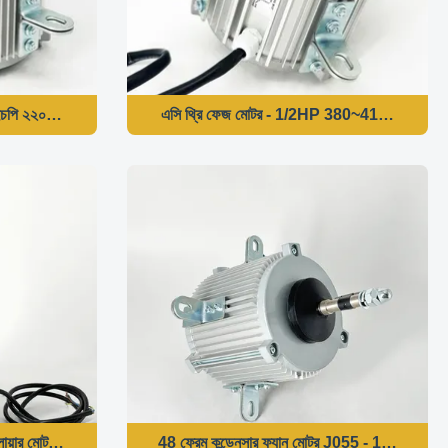
১এইচপি ২২০V ৬০এইচজেড ৯০০আরপিএম
এসি থ্রি ফেজ মোটর - 1/2HP 380~415V 50
ন্সি ব্লোয়ার মোটর - 1/2HP 1625RPM 115/230V 50/60HZ
48 ফ্রেম কন্ডেনসার ফ্যান মোটর J055 - 1/6H