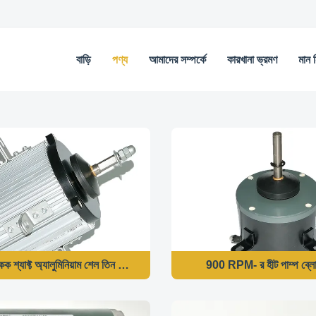
বাড়ি
পণ্য
আমাদের সম্পর্কে
কারখানা ভ্রমণ
মান নি
্যাফ্ট অ্যালুমিনিয়াম শেল তিন ফেজ এসি ফ্যান মোটর প্রতিস্থাপন
900 RPM- র হীট পাম্প ব্লোয