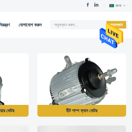
বাংলা
য়ন্ত্রণ
যোগাযোগ করুন
অনুসন্ধান
়ার মোটর
হীট পাম্প ফ্যান মোটর