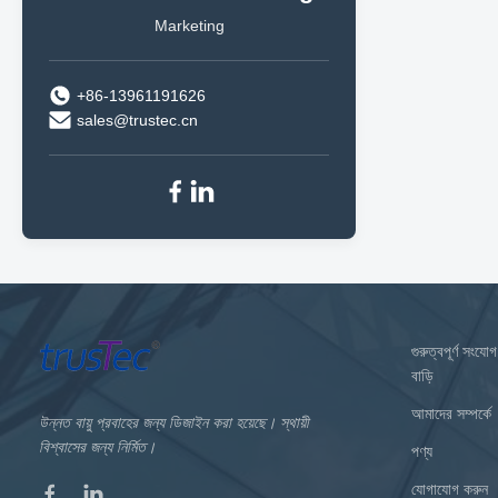
Marketing
+86-13961191626
sales@trustec.cn
গুরুত্বপূর্ণ সংযোগ
বাড়ি
আমাদের সম্পর্কে
উন্নত বায়ু প্রবাহের জন্য ডিজাইন করা হয়েছে। স্থায়ী
বিশ্বাসের জন্য নির্মিত।
পণ্য
যোগাযোগ করুন