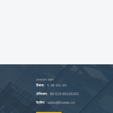
যোগাযোগ করুন
ঠিকানা:
নং 38 হংয়ে রোড
টেলিফোন:
86-519-85105253
ইমেইল:
sales@trustec.cn