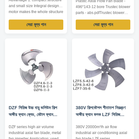
Advantage 1. compact structure
Plastic Axial Flow Fan blade -
and small size Integral design of
496*143-12 bore Trustec blower
motor makes the whole structure
parts - abs.pdfTrustec blower
more compact and the axial
parts - abs.pdf
dimension reduced. 2. wide
সেরা মূল্য পান
সেরা মূল্য পান
speed regulation range, smooth
start-up and low start-up current
Special squirrel cage rotor
structure and one-time die ...
DZF সিরিজ উচ্চ বায়ু ভলিউম শিল্প
380V শিল্পকৌশল শীতাতপ নিয়ন্ত্রণ
অক্ষীয় ফ্যান ব্লেড, মেটাল ফ্যান
অক্ষীয় ফ্যান ফলক LZF সিরিজ
ইম্পেলার
20000m³ / এইচ এয়ার ফ্লো
DZF series high air volume
380V 20000m³/h air flow
industrial axial fan blade, metal
industrial air conditioning axial
fan impeller Application: used in
fan blade LZF series