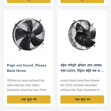
air conditioning, heat pump,
conditioning, heat pump...
general ventilation, heat
Impeller Diameter: 450~750mm
radiation... Impeller Diameter:
Air Volume: 2500~16000m³/h
230~760mm Air Volume:
Operating Temperature:
500~16000m³/h Operating
-20℃~80℃ Driving Mode: inner
Temperature: -20℃~80℃ ...
rotor motor ...
Page not found, Please
রাউন্ড সাইলেন্ট এক্সিয়াল ফ্লো ব্লোয়ার
Back Home
ফ্যান 220V, উইন্ডো মাউন্ট করা এক্সস্ট
ফ্যান
300mm ac axial exhaust fan
round silent axial flow blower
with external rotor motor,
fan 220V, window mounted
industrial axial flow fans Product
exhaust fan Type Diameter mm
Advantage 1. compact structure
Input Voltage V Input Power W
সেরা মূল্য পান
সেরা মূল্য পান
and small size Integral design of
Air Volume m³/h Forward
motor makes the whole structure
Centrifugal Fan 120-500
more compact and the axial
220/380 50-4500 250-9000