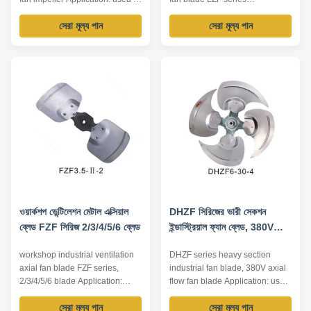
low airflow intake resistance
Application: used in screw
সেরা মূল্য পান
সেরা মূল্য পান
occasions, such as air
compressor, general
conditioning, heat pump...
ventilation... Impeller Diameter:
Impeller Diameter: 560~800mm
350~900mm Air Volume:
Air Volume: 4000~20000m³/h
1800~30000m³/h Operating
Operating Temperature:
Temperature: -20℃~80℃
-10℃~80℃ Driving Mode: inner
Driving Mode: inner rotor motor
rotor motor ...
Technical Parameters Model Air
Volume ...
ওয়ার্কশপ ভেন্টিলেশন মেটাল এক্সিয়াল
DHZF সিরিজের ভারী সেকশন
ব্লেড FZF সিরিজ 2/3/4/5/6 ব্লেড
ইন্ডাস্ট্রিয়াল ফ্যান ব্লেড, 380V
এক্সিয়াল ফ্লো ফ্যান ব্লেড
workshop industrial ventilation
DHZF series heavy section
axial fan blade FZF series,
industrial fan blade, 380V axial
2/3/4/5/6 blade Application:
flow fan blade Application: used
used in low airflow intake
in low airflow intake resistance
সেরা মূল্য পান
সেরা মূল্য পান
resistance occasions, such as
occasions, such as air