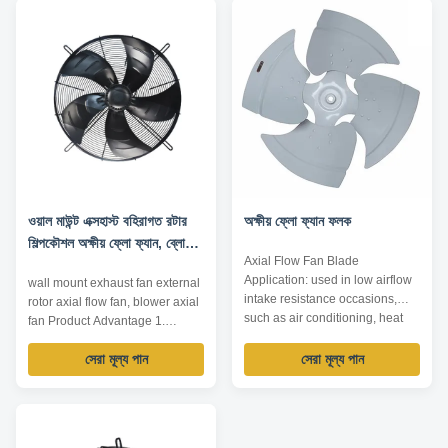
dimension reduced. 2. wide
Backward Centrifugal Fan 180-
speed regulation range, smooth
560 220/380 20-2000 250-
start-up and low start-up ...
10000 Snail Centrifugal Fan
120-500 220/380 100-2000
1000...
ওয়াল মাউন্ট এক্সহাস্ট বহিরাগত রটার
অক্ষীয় ফ্লো ফ্যান ফলক
শিল্পকৌশল অক্ষীয় ফ্লো ফ্যান, ব্লোয়ার
Axial Flow Fan Blade
অক্ষীয় ফ্যান
Application: used in low airflow
wall mount exhaust fan external
intake resistance occasions,
rotor axial flow fan, blower axial
such as air conditioning, heat
fan Product Advantage 1.
pump, general ventilation, heat
compact structure and small
radiation... Impeller Diameter:
সেরা মূল্য পান
সেরা মূল্য পান
size Integral design of motor
230~760mm Air Volume:
makes the whole structure more
500~16000m³/h Operating
compact and the axial
Temperature: -20℃~80℃
dimension reduced. 2. wide
Driving Mode: inner rotor motor
speed regulation range, smooth