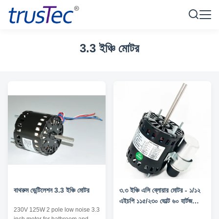
3.3 ইঞ্চি মোটর
বাথরুম ভেন্টিলেশন 3.3 ইঞ্চি মোটর
৩.৩ ইঞ্চি এসি ব্লোয়ার মোটর - ১/১২
এইচপি ১১৫/২৩০ ভোল্ট ৬০ হার্টজ
230V 125W 2 pole low noise 3.3
১৫৫০ আরপিএম