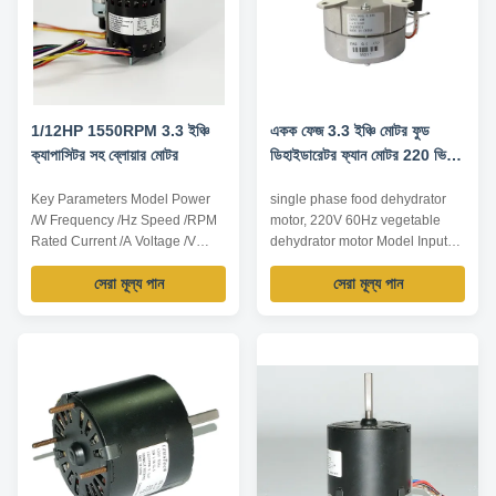
1/12HP 1550RPM 3.3 ইঞ্চি
একক ফেজ 3.3 ইঞ্চি মোটর ফুড
ক্যাপাসিটর সহ ব্লোয়ার মোটর
ডিহাইডারেটর ফ্যান মোটর 220 ভি
60 হিজার্ড শাকসবজির জন্য
Key Parameters Model Power
single phase food dehydrator
/W Frequency /Hz Speed /RPM
motor, 220V 60Hz vegetable
Rated Current /A Voltage /V
dehydrator motor Model Input
YDK82-63-4 63 60 1550 1.1/0.6
power /W Voltage /V Frequency
সেরা মূল্য পান
সেরা মূল্য পান
115/230 Ps: All dimension can
/Hz Rated current /A
be customized according to
Capacitance /μF/V Insulation
customers' requirement.
Class YDK-78 40 220 60 0.9
Customization: 1. Shaft diameter
1/450 B Product Features: 1.
or length can be any as
Single phase asynchronous
customer’s request 2. Stator
capacitor operating motor,
height can be any ...
technical performance ...