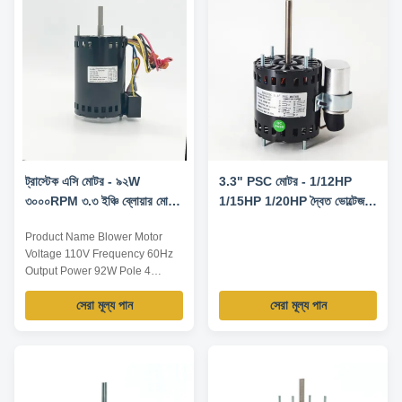
ট্রাস্টেক এসি মোটর - ৯২W
3.3" PSC মোটর - 1/12HP
৩০০০RPM ৩.৩ ইঞ্চি ব্লোয়ার মোটর
1/15HP 1/20HP দ্বৈত ভোল্টেজ
YDK-92-4B3
115V/230V 1550RPM
Product Name Blower Motor
7.5uF/370V CCW/CW ঘূর্ণন -
Voltage 110V Frequency 60Hz
ফাসকো D1127 সেঞ্চুরি 9721
Output Power 92W Pole 4
প্রতিস্থাপন মোটর
AMPS / Speed 3000RPM
সেরা মূল্য পান
সেরা মূল্য পান
Capacitor 4μF/370V Insulation
Class Class B Power Factor /
Other protection THERMALLY
PROTECTED Key Parameters
Model Power /W Frequency /Hz
Speed /RPM Rated Current /A