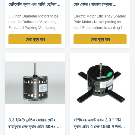
ভেন্টিলেটিং ফ্যান এবং পার্কিং ভেন্টিলেটিং
মেরু মোটর / বাথরুম রান্নাঘর
ফ্যানের জন্য ব্যবহার করা হবে
শীতলীকরণ ফ্যান মোটরস
3.3 inch Diameter Motors to be
Electric Motor Efficiency Shaded
used for Bathroom Ventilating
Pole Motor / Nickel plating for
Fans and Parking Ventilating
shaft,Electrophoretic coating for
Fans Technical Parameters:
enclosure Specification: Model
সেরা মূল্য পান
সেরা মূল্য পান
Model Output power /W Voltage
Output power /W Voltage /V
/V Frequency /Hz Rated current
Frequency /Hz Rated current /A
/A Pole Speed /RPM TDR-10-2
Pole Speed /RPM YZJ-15-2 15
10 115 60 0.3 2 3000 TDR-15-2
115 60 1.28 2 3000 Features: 1.
15 115 60 0.4 2 3000 TDR-35-2
Nickel plating for shaft,
35 115 60 0.54 2 3000 TDR-55-
electrophoretic coating ...
2 55 ...
3.3 ইঞ্চি বৈদ্যুতিক ব্লোয়ার মোটর
বাণিজ্যিক এক্সস্ট ফ্যান 3.3 '' মিনি
ছায়াযুক্ত মেরু ফ্যান মোটর 60Hz 2
ফ্যান মোটর 4 মেরু 1550 RPM
গ্যাস চুল্লি এবং অন্যান্য বায়ুচলাচল
মডেল টিডিআর -6-4