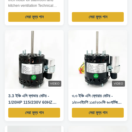
inch motor for bathroom and
kitchen ventilation Technical
Parameters: Model Output
সেরা মূল্য পান
সেরা মূল্য পান
power /W Voltage /V Frequency
/Hz Rated current /A Pole Speed
/RPM TDR-125-2 125 230 60
0.90 2 3200 TDR-140-2 140
120 60 1.94 2 3200 TDR-180-2
180 120 60 2.51 2 3200 TDR-
200-2 200 115 60 ...
VIDEO
VIDEO
3.3 ইঞ্চি এসি ব্লাভার মোটর -
৩.৩ ইঞ্চি এসি ব্লোয়ার মোটর -
1/20HP 115/230V 60HZ
১/৫০এইচপি ১১৫/২৩০ভি ৬০হার্টজ
1550RPM
১৫৫০আরপিএম
সেরা মূল্য পান
সেরা মূল্য পান