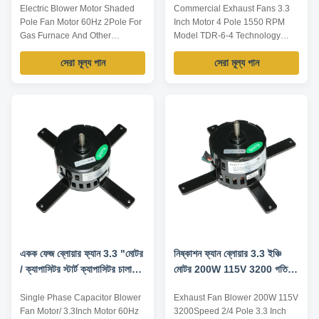
Electric Blower Motor Shaded
Commercial Exhaust Fans 3.3
সরঞ্জাম জন্য মেরু
Pole Fan Motor 60Hz 2Pole For
Inch Motor 4 Pole 1550 RPM
Gas Furnace And Other
Model TDR-6-4 Technology
Ventilation equipment Technical
specification: Model TDR-6-4
সেরা মূল্য পান
সেরা মূল্য পান
Parameters: Model Output
Power 6W Voltage 110V
power /W Voltage /V Frequency
Frequency 60Hz Current 0.27A
/Hz Rated current /A Pole Speed
Pole 4 RPM 1550 The above
/RPM YZJ-20-2 20W 115 60 1.7
specification only for your
2 3300 YZJ-25-2 25W 115 60
reference,Welcome ODM/OEM.
1.5 2 3000 YZJ-30-2 30W 115
Application: Fan
60 2.17 2 3000 ...
blower,ventilating fan,gas
furnace,sewage ...
একক ফেজ ব্লোয়ার ফ্যান 3.3 "মোটর
নিষ্কাশন ফ্যান ব্লোয়ার 3.3 ইঞ্চি
/ ক্যাপাসিটর স্টার্ট ক্যাপাসিটর চালান
মোটর 200W 115V 3200 গতি
মোটর 60Hz 70W
2/4 মেরু
Single Phase Capacitor Blower
Exhaust Fan Blower 200W 115V
Fan Motor/ 3.3Inch Motor 60Hz
3200Speed 2/4 Pole 3.3 Inch