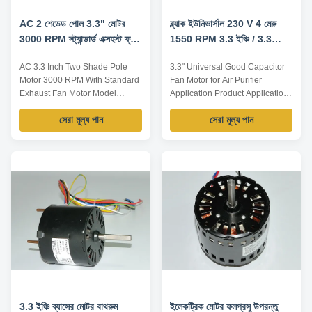
AC 2 শেডেড পোল 3.3" মোটর
ব্ল্যাক ইউনিভার্সাল 230 V 4 মেরু
3000 RPM স্ট্যান্ডার্ড এক্সহস্ট ফ্যান
1550 RPM 3.3 ইঞ্চি / 3.3
মোটর CE সহ
"মোটর এয়ার পরিশোধক মোটর
AC 3.3 Inch Two Shade Pole
3.3" Universal Good Capacitor
Motor 3000 RPM With Standard
Fan Motor for Air Purifier
Exhaust Fan Motor Model
Application Product Application
Output power /W Voltage /V
This kind of motor is designed
সেরা মূল্য পান
সেরা মূল্য পান
Frequency /Hz Rated current /A
for air-moving and mechanical
Pole Speed /RPM TDR-80-2 80
application,such as: 1. Kitchen
230 60 1.6 2 3000 TDR-90-2 90
and bath
120 60 1.58 2 3000 TDR-100-2
ventilators,dishwashers,ice
100 120 60 1.65 2 3000 TDR-
makers. 2. Wall
125-2 125 230 60 0.90 2 3200
heaters,humidifiers,dehumidifiers,wal
TDR-140-2 140 120 ...
in coolers. 3. Room air ...
3.3 ইঞ্চি ব্যাসের মোটর বাথরুম
ইলেকট্রিক মোটর ফলপ্রসু উপরন্তু