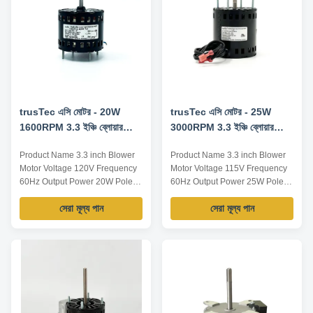
Voltage /V YZF-20-4B 92 60
3000 / ...
trusTec এসি মোটর - 20W
trusTec এসি মোটর - 25W
1600RPM 3.3 ইঞ্চি ব্লোয়ার
3000RPM 3.3 ইঞ্চি ব্লোয়ার
মোটর YZF-20-4B
মোটর
Product Name 3.3 inch Blower
Product Name 3.3 inch Blower
Motor Voltage 120V Frequency
Motor Voltage 115V Frequency
60Hz Output Power 20W Pole 4
60Hz Output Power 25W Pole /
AMPS 0.9A Speed 1600RPM
AMPS 1.1A Speed 3000RPM
সেরা মূল্য পান
সেরা মূল্য পান
Capacitor / Insulation Class
Capacitor / Insulation Class
Class B Power Factor / Other
Class B Power Factor / Other
protection THERMALLY
protection THERMALLY
PROTECTED Key Parameters
PROTECTED Key Parameters
Model Power /W Frequency /Hz
Model Power /W Frequency /Hz
Speed /RPM Rated Current /A
Speed /RPM Rated Current /A
Voltage /V YZF-20-4B 20 60 ...
Voltage /V TA40 25 60 1300 1...