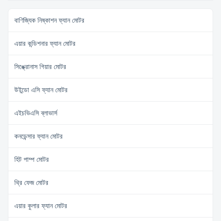
requirements, ODM/OEM
offered. Model Power Voltage /V
বাণিজ্যিক নিষ্কাশন ফ্যান মোটর
Frequency /Hz ...
এয়ার কন্ডিশনার ফ্যান মোটর
সিঙ্ক্রোনাস গিয়ার মোটর
উইন্ডো এসি ফ্যান মোটর
এইচভিএসি ব্লাভার্স
কনডেন্সার ফ্যান মোটর
হিট পাম্প মোটর
থ্রি ফেজ মোটর
এয়ার কুলার ফ্যান মোটর