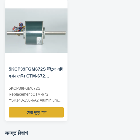
according to customer
for reference, dimensions and
requirements, ODM/OEM
parameters can be customized
offered. Model Power Voltage /V
according to customer
Frequency /Hz Speed ...
requirements, ODM/OEM
offered. Model Power Voltage /V
...
5KCP39FGM672S উইন্ডো এসি
ফ্যান মোটর CTM-672
YSK140-150-6A2
5KCP39FGM672S
Replacement CTM-672
YSK140-150-6A2 Aluminium
Motor for Air Conditioner
সেরা মূল্য পান
Product specification: Listed are
representative motors, only for
reference, dimensions and
parameters can be customized
সমস্ত বিভাগ
according to customer