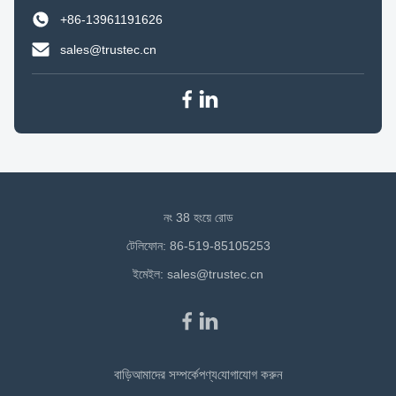
+86-13961191626
sales@trustec.cn
নং 38 হংয়ে রোড
টেলিফোন: 86-519-85105253
ইমেইল:
sales@trustec.cn
বাড়ি
আমাদের সম্পর্কে
পণ্য
যোগাযোগ করুন