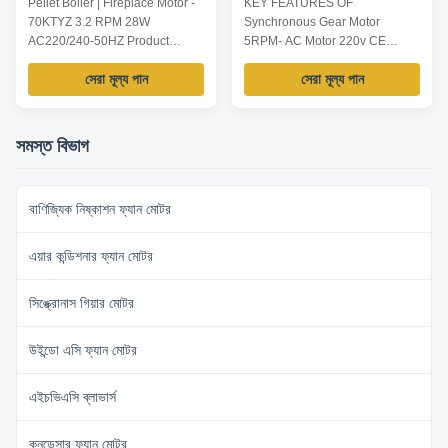
Pellet Boiler | Fireplace Motor -
KEY FEATURES OF
70KTYZ 3.2 RPM 28W
Synchronous Gear Motor
AC220/240-50HZ Product
5RPM- AC Motor 220v CE
materials Copper wire, Pure
Approval Product materials
সেরা মূল্য পান
সেরা মূল্য পান
metal gear Advantages Ball
Copper wire, Pure metal gear
Bearing Long service life
Advantages Ball Bearing Long
Reliability of operation
service life Reliability of
Synchronous Motor and reducer
operation Synchronous Motor
সমস্ত বিভাগ
into one of the miniature motor
and reducer into one of the
Compact structure Large torque
miniature motor Compact
Low nose Detailed Product ...
structure Large torque Low nose
বাণিজ্যিক নিষ্কাশন ফ্যান মোটর
Detailed ...
এয়ার কন্ডিশনার ফ্যান মোটর
সিঙ্ক্রোনাস গিয়ার মোটর
উইন্ডো এসি ফ্যান মোটর
এইচভিএসি ব্লাভার্স
কনডেন্সার ফ্যান মোটর