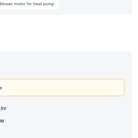
 motor for heat pump
p
15V
PM