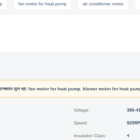
fan motor for heat pump
air conditioner motor
blower
িশেষভাবে তুলে ধরা:
fan motor for heat pump
,
blower motor for heat pum
Voltage:
380-4
Speed:
925R
Insulation Class:
খ