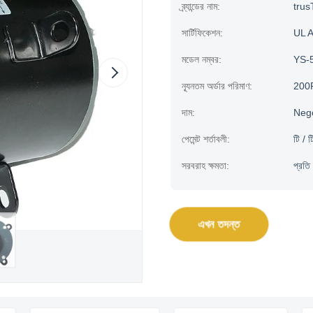
ব্র্যান্ডের নাম:
trus
সার্টিফিকেশন:
UL 
মডেল নম্বর:
YS-
ন্যূনতম অর্ডার পরিমাণ:
200
দাম:
Neg
পেমেন্ট শর্তাবলী:
টি / 
সরবরাহ ক্ষমতা:
প্রত
এখন তদন্ত