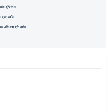
 এয়ার কন্ডিশনার
প ফ্যান মোটর
ইজড এসি এবং ইসি মোটর