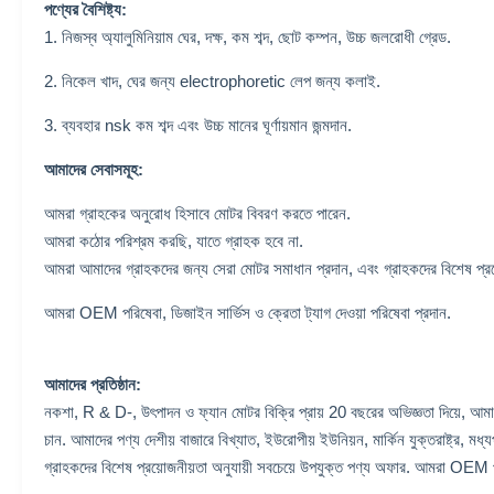
পণ্যের বৈশিষ্ট্য:
1. নিজস্ব অ্যালুমিনিয়াম ঘের, দক্ষ, কম শব্দ, ছোট কম্পন, উচ্চ জলরোধী গ্রেড.
2. নিকেল খাদ, ঘের জন্য electrophoretic লেপ জন্য কলাই.
3. ব্যবহার nsk কম শব্দ এবং উচ্চ মানের ঘূর্ণায়মান জন্মদান.
আমাদের সেবাসমূহ:
আমরা গ্রাহকের অনুরোধ হিসাবে মোটর বিবরণ করতে পারেন.
আমরা কঠোর পরিশ্রম করছি, যাতে গ্রাহক হবে না.
আমরা আমাদের গ্রাহকদের জন্য সেরা মোটর সমাধান প্রদান, এবং গ্রাহকদের বিশেষ প্রয়
আমরা OEM পরিষেবা, ডিজাইন সার্ভিস ও ক্রেতা ট্যাগ দেওয়া পরিষেবা প্রদান.
আমাদের প্রতিষ্ঠান:
নকশা, R & D-, উৎপাদন ও ফ্যান মোটর বিক্রি প্রায় 20 বছরের অভিজ্ঞতা দিয়ে, আমা
চান. আমাদের পণ্য দেশীয় বাজারে বিখ্যাত, ইউরোপীয় ইউনিয়ন, মার্কিন যুক্তরাষ্ট্র, 
গ্রাহকদের বিশেষ প্রয়োজনীয়তা অনুযায়ী সবচেয়ে উপযুক্ত পণ্য অফার. আমরা OEM পরি