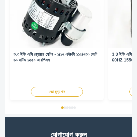
৩.৩ ইঞ্চি এসি ব্লোয়ার মোটর - ১/১২ এইচপি ১১৫/২৩০ ভোল্ট
3.3 ইঞ্চি এসি 
৬০ হার্টজ ১৫৫০ আরপিএম
60HZ 1550
সেরা মূল্য পান
যোগাযোগ করুন