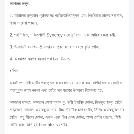
আমাদের লক্ষ্য:
1. আমাদের মূল্যবান গ্রাহকদের প্রতিযোগিতামূলক এবং প্রিমিয়াম মানের সমাধান,
পণ্য ও সেবা প্রদান.
2. প্রশিক্ষিত, শক্তিশালী Synergy সঙ্গে বুদ্ধিমান এবং অঙ্গীকারবদ্ধ কর্মী.
3. উদ্ভাবনী সমাধান & বাজার সম্প্রসারণের মাধ্যমে বৃদ্ধি খোঁজ.
4. ক্রমাগত সমগ্র ব্যবসা প্রক্রিয়া উন্নত.
বর্ণনা:
একটি পেশাদারী মোটর প্রস্তুতকারকের হিসাবে, আমরা রুম, বাণিজ্যিক ও কেন্দ্রীয়
বাতানুকুল জন্য নকশা এবং মোটর সব ধরণের উৎপাদন বিশেষজ্ঞ হয়.
আমাদের দক্ষতাঃ আমাদের শ্রেষ্ঠ ফ্যান কুণ্ডলী ইউনিট মোটর, বিভক্ত জন্য মোটর,
মন্ত্রিসভা, জানালা এয়ারকন্ডিশনার, উচ্চ স্ট্যাটিক চাপ মোটর, সিলিং এয়ারকন্ডিশনার
মোটর, বায়ু শীতল মোটর, একক এবং তিন ফেজ মোটর, পাম্প মোটর ধরণের, পিজি
মোটর এবং ডিসি হয় brushless মোটর.