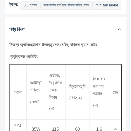
ট্যাগ্স:
3.3 "মোটর
ক্যাপাসিটার স্টার্ট ক্যাপাসিটার চালিত মোটর
mini fan motor
পণ্য বিবরণ
নিজস্ব অ্যাসিঙ্ক্রোনাস উপরন্তু মেরু মোটর, বাথরুম ফ্যান মোটর
প্রযুক্তিগত পরামিতি:
ভোল্টেজ,
তিরস্কার
গতি
আউটপুট
বৈদ্যুতিক
ফ্রিকোয়েন্সি
করা যায়
শক্তি
একক
/
মডেল
মেরু
বর্তমান
বিশেষ
/ Hz হয়
R
/ ওয়াট
/ এ
র
/ ভী
YZJ-
35W
115
60
1.6
4
1