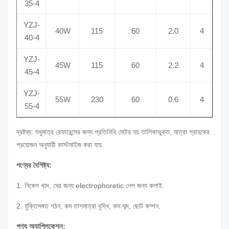
35-4
YZJ-
40W
115
60
2.0
4
1
40-4
YZJ-
45W
115
60
2.2
4
1
45-4
YZJ-
55W
230
60
0.6
4
1
55-4
দ্রষ্টব্য: শুধুমাত্র রেফারেন্সের জন্য প্রতিনিধি মোটর হয় তালিকাভুক্ত, মাত্রা গ্রাহকের
প্রয়োজন অনুযায়ী কাস্টমাইজ করা যায়.
পণ্যের বৈশিষ্ট্য:
1. নিকেল খাদ, ঘের জন্য electrophoretic লেপ জন্য কলাই.
2. যুক্তিসঙ্গত গঠন, কম তাপমাত্রা বৃদ্ধি, কম শব্দ, ছোট কম্পন.
পণ্য অ্যাপ্লিকেশন: