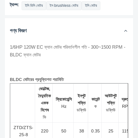
ট্যাগ্স:
ইসি ডিসি মোটর
ইস brushless মোটর
ইসি মোটর
পণ্য বিবরণ
1/6HP 120W EC ফ্যান মোটর পরিবর্তনশীল গতি - 300~1500 RPM -
BLDC ফ্যান মোটর
BLDC মোটরের প্রযুক্তিগত পরামিতি
ভোল্টেজ,
বৈদ্যুতিক
ইনপুট
আউটপুট
ফ্রিকোয়েন্সি
কারেন্ট
দ্রুততা
একক
শক্তি
শক্তি
Hz
ক
RPM
বিশেষ
ডব্লিউ
ডব্লিউ
ভি
ZTD/ZTS-
220
50
38
0.35
25
1150
25-8