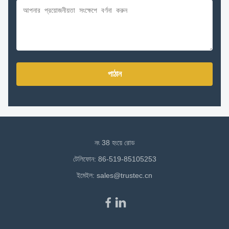
পাঠান
নং 38 হংয়ে রোড
টেলিফোন: 86-519-85105253
ইমেইল:
sales@trustec.cn