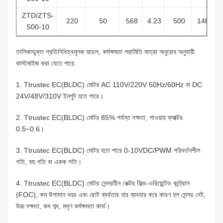
ZTD/ZTS-
220
50
568
4.23
500
1400
500-10
তালিকাভুক্ত প্রতিনিধিত্বমূলক মডেল, কর্মক্ষমতা পরামিতি মাত্রা অনুরোধ অনুযায়ী
কাস্টমাইজ করা যেতে পারে.
1. Ttrustec EC(BLDC) মোটর AC 110V/220V 50Hz/60Hz বা DC
24V/48V/310V ইনপুট হতে পারে।
2. Ttrustec EC(BLDC) মোটর 85% পর্যন্ত দক্ষতা, পাওয়ার ফ্যাক্টর
0.5~0.6।
3. Ttrustec EC(BLDC) মোটর হতে পারে 0-10VDC/PWM পরিবর্তনশীল
গতি, বহু গতি বা একক গতি।
4. Ttrustec EC(BLDC) মোটর সেন্সরহীন ভেক্টর ফিল্ড-ওরিয়েন্টেড কন্ট্রোল
(FOC), কম উপাদান খরচ এবং ছোট ব্যর্থতার হার ব্যবহার করে কারণ হল সেন্সর নেই,
উচ্চ দক্ষতা, কম শব্দ, মসৃণ কর্মক্ষমতা কার্ভ।