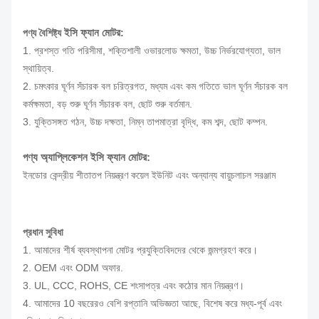
ইসি ফ্যান মোটর
পণ্য বৈশিষ্ট্য
:
1. প্রশস্ত গতি পরিসীমা, শক্তিশালী ওভারলোড ক্ষমতা, উচ্চ নির্ভরযোগ্যতা, ভাল
স্থায়িত্ব.
2. চমৎকার ঘূর্ণন সঁচারক বল চরিত্রগত, মধ্যম এবং কম গতিতে ভাল ঘূর্ণন সঁচারক বল
কর্মক্ষমতা, বড় শুরু ঘূর্ণন সঁচারক বল, ছোট শুরু বর্তমান.
3. যুক্তিসঙ্গত গঠন, উচ্চ দক্ষতা, নিম্ন তাপমাত্রা বৃদ্ধি, কম শব্দ, ছোট কম্পন.
পণ্য অ্যাপ্লিকেশন
ইসি ফ্যান মোটর
:
ইনডোর কেন্দ্রীয় শীতাতপ নিয়ন্ত্রণ কয়েল ইউনিট এবং অন্যান্য বায়ুচলাচল সরঞ্জাম
প্রধান সুবিধা
1. আমাদের শীর্ষ ব্যবস্থাপনা মোটর প্রযুক্তিবিদদের থেকে জন্মগ্রহণ করে।
2. OEM এবং ODM অফার.
3. UL, CCC, ROHS, CE শংসাপত্র এবং কঠোর মান নিয়ন্ত্রণ।
4. আমাদের 10 বছরেরও বেশি রপ্তানি অভিজ্ঞতা আছে, বিশেষ করে মধ্য-পূর্ব এবং