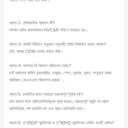
প্রশ্ন 2- মোটরগুলির প্রয়োগ কী?
সমস্ত মোটর ব্যাপকভাবে HVC&R লাইনে ব্যবহৃত হয়।
প্রশ্ন 3- আপনি বিভিন্ন অনুরোধ অনুযায়ী মোটর ডিজাইন করতে পারেন?
হ্যাঁ, আমরা ODM অফার করতে পারি।
প্রশ্ন 4- আপনার কি বিদেশে পরিবেশক আছে?
হ্যাঁ.আমাদের মার্কিন যুক্তরাষ্ট্র, হল্যান্ড, স্পেন, তুরস্ক, সুদান, সংযুক্ত আরব
আমিরাত, কেএসএতে পরিবেশক রয়েছে ...
প্রশ্ন 5- রপ্তানির জন্য সবচেয়ে গুরুত্বপূর্ণ সুবিধা কি?
ভাল মানের সাথে প্রতিযোগিতামূলক মূল্য ছাড়াও, গুরুত্বপূর্ণ পয়েন্ট হল দ্রুত
প্রতিক্রিয়া, দক্ষ রপ্তানি দল এবং দ্রুত ডেলিভারি সময়।
প্রশ্ন 6- 1*20GP কন্টেইনার বা 1*40HQ কন্টেইনার লোডিং কতটি মোটর?