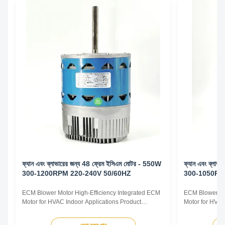
ফ্যান এবং ব্লাভারের জন্য 48 ফ্রেম ইসিএম মোটর - 550W
ফ্যান এবং ব্লাভ
300-1200RPM 220-240V 50/60HZ
300-1050RP
ECM Blower Motor High-Efficiency Integrated ECM
ECM Blower Mo
Motor for HVAC Indoor Applications Product
Motor for HVAC
Overview The ECM Blower Motor is a high-
Overview The E
efficiency, fully integrated motor solution designed
efficiency, ful