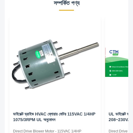
সম্পর্কিত পণ্য
ডাইরেক্ট ড্রাইভ HVAC ব্লোয়ার মোটর 115VAC 1/4HP
UL ডাইরেক্ট ড্
1075/3RPM UL অনুমোদন
208~230VAC 1
মোটর
Direct Drive Blower Motor - 115VAC 1/4HP
Direct Drive 