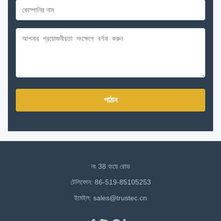
পাঠান
নং 38 হংয়ে রোড
টেলিফোন: 86-519-85105253
ইমেইল:
sales@trustec.cn