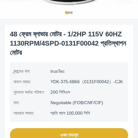
48 ফ্রেম ব্লাভার মোটর - 1/2HP 115V 60HZ
1130RPM/4SPD-0131F00042 প্রতিস্থাপন
মোটর
ব্র্যান্ডের নাম:
trusTec
মডেল নম্বর:
YDK-375-6B66（0131F00042）-CJK
ন্যূনতম অর্ডার পরিমাণ:
200 পিসিএস
দাম:
Negotiable (FOB/CNF/CIF)
সরবরাহ ক্ষমতা:
প্রতি মাসে 100,000 পিসি
এখন তদন্ত