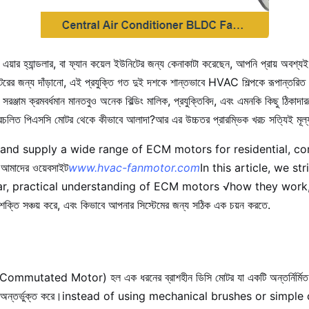
এয়ার হ্যান্ডলার, বা ফ্যান কয়েল ইউনিটের জন্য কেনাকাটা করেছেন, আপনি প্রায় অবশ্যই 
রের জন্য দাঁড়ানো, এই প্রযুক্তি গত দুই দশকে শান্তভাবে HVAC শিল্পকে রূপান্তর
সরঞ্জাম ক্রমবর্ধমান মানতবুও অনেক বিল্ডিং মালিক, প্রযুক্তিবিদ, এবং এমনকি কিছু ঠিকাদ
রচলিত পিএসসি মোটর থেকে কীভাবে আলাদা?আর এর উচ্চতর প্রারম্ভিক খরচ সত্যিই মূল
and supply a wide range of ECM motors for residential, com
মাদের ওয়েবসাইট
www.hvac-fanmotor.com
In this article, we s
r, practical understanding of ECM motors √how they work, এ
শক্তি সঞ্চয় করে, এবং কিভাবে আপনার সিস্টেমের জন্য সঠিক এক চয়ন করতে.
mmutated Motor) হল এক ধরনের ব্রাশহীন ডিসি মোটর যা একটি অন্তর্নির্মিত মা
়ন্ত্রণে অন্তর্ভুক্ত করে।instead of using mechanical brushes or simp