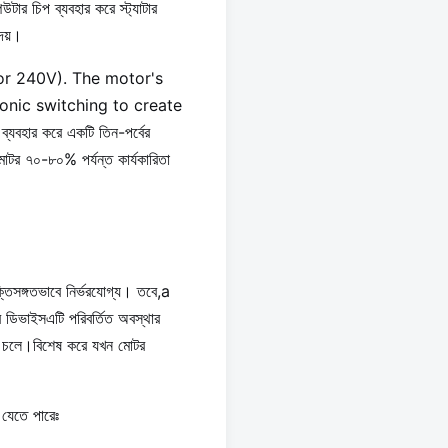
উটার চিপ ব্যবহার করে স্ট্যাটার
েয়।
r 240V). The motor's
tronic switching to create
ার করে একটি তিন-পর্বের
মোটর ৭০-৮০% পর্যন্ত কার্যকারিতা
্তিসঙ্গতভাবে নির্ভরযোগ্য। তবে,a
াইসএটি পরিবর্তিত অবস্থার
গতিতে চলে।বিশেষ করে যখন মোটর
 যেতে পারেঃ