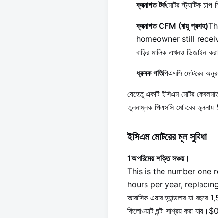
ক্রমাগত টর্ক
মোটর স্ট্যাটিক চাপ ন
ক্রমাগত CFM (বায়ু প্রবাহ)
Th
homeowner still receives the
বাড়ির মালিক এখনও ডিজাইন করা
ধ্রুবক গতি
পিএসসি মোটরের অনুর
যেহেতু একটি ইসিএম মোটর কেবলমাত্র 
তুলনামূলক পিএসসি মোটরের তুলনায
ইসিএম মোটরের মূল সুবিধা
1অপরিমেয় শক্তি সঞ্চয়।
This is the number one r
hours per year, replacin
আবাসিক এয়ার হ্যান্ডলার যা বছর
কিলোওয়াট ঘন্টা সাশ্রয় করা যায