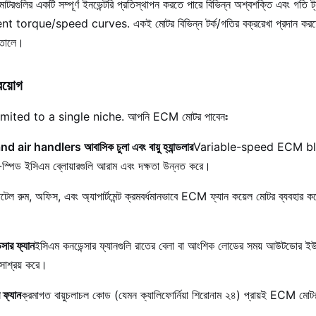
গুলির একটি সম্পূর্ণ ইনভেন্টরি প্রতিস্থাপন করতে পারে বিভিন্ন অশ্বশক্তি এবং গ
torque/speed curves. একই মোটর বিভিন্ন টর্ক/গতির বক্ররেখা প্রদান করতে 
 তোলে।
রয়োগ
ited to a single niche. আপনি ECM মোটর পাবেনঃ
ir handlers আবাসিক চুলা এবং বায়ু হ্যান্ডলার
Variable-speed ECM b
্পিড ইসিএম ব্লোয়ারগুলি আরাম এবং দক্ষতা উন্নত করে।
টেল রুম, অফিস, এবং অ্যাপার্টমেন্ট ক্রমবর্ধমানভাবে ECM ফ্যান কয়েল মোটর ব্যবহার 
্সার ফ্যান
ইসিএম কনডেন্সার ফ্যানগুলি রাতের বেলা বা আংশিক লোডের সময় আউটডোর ইউ
 সাশ্রয় করে।
 ফ্যান
ক্রমাগত বায়ুচলাচল কোড (যেমন ক্যালিফোর্নিয়া শিরোনাম ২৪) প্রায়ই ECM মো