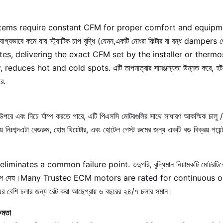
ms require constant CFM for proper comfort and equipmen
েখযোগ্যভাবে কমে যায় স্ট্যাটিক চাপ বৃদ্ধি (যেমন,একটি নোংরা ফিল্টার বা বন্ধ d
s, delivering the exact CFM set by the installer or thermo
uces hot and cold spots. এটি তাপমাত্রার সামঞ্জস্যতা উন্নত করে, হট এবং
রে.
ে এবং নিচে র্যাম্প করতে পারে, এটি পিএসসি মোটরগুলির সাথে সাধারণ আকস্মিক চালু / ব
নিঃশব্দএটা বেডরুম, হোম থিয়েটার, এবং হোটেল গেস্ট রুমের জন্য একটি বড় বিক্রয় পয়েন
nates a common failure point. তদুপরি, বুদ্ধিমান নিয়ামকটি মোটরটিকে ন
়ারিংকে চাপ দেয়।Many Trustec ECM motors are rated for continuo
র বেশি চলার জন্য রেট করা আছেপ্রায় ৬ বছরের ২৪/৭ চলার সমান।
্ষমতা