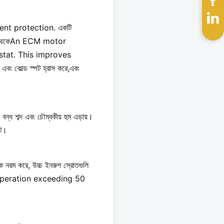
t protection. একটি
ampers থেকেAn ECM motor
stat. This improves
 কোল্ড স্পট হ্রাস করে,এবং
ন্ধ শব্দ এবং চৌম্বকীয় হুম এড়ায়।
্ট।
রম করে, উচ্চ ইনরুশ স্রোতগুলি
us operation exceeding 50