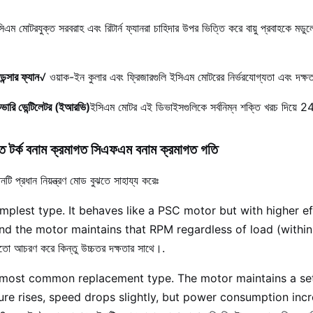
িএম মোটরযুক্ত সরবরাহ এবং রিটার্ন ফ্যানরা চাহিদার উপর ভিত্তি করে বায়ু প্রবাহকে মডু
ন্সার ফ্যান
√ ওয়াক-ইন কুলার এবং ফ্রিজারগুলি ইসিএম মোটরের নির্ভরযোগ্যতা এবং দক্
িকভারি ভেন্টিলেটর (ইআরভি)
ইসিএম মোটর এই ডিভাইসগুলিকে সর্বনিম্ন শক্তি খরচ দিয়ে 2
ত টর্ক বনাম ক্রমাগত সিএফএম বনাম ক্রমাগত গতি
 প্রধান নিয়ন্ত্রণ মোড বুঝতে সাহায্য করেঃ
mplest type. It behaves like a PSC motor but with higher ef
nd the motor maintains that RPM regardless of load (within 
 আচরণ করে কিন্তু উচ্চতর দক্ষতার সাথে।.
most common replacement type. The motor maintains a set t
sure rises, speed drops slightly, but power consumption incr