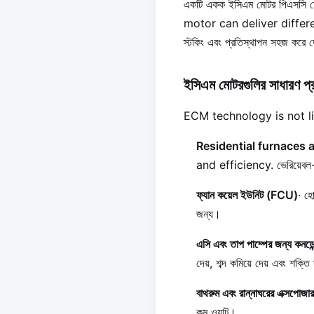
একটি একক ইসিএম মোটর পিএসসি মোটর
motor can deliver different 
স্টকিং এবং প্রতিস্থাপন সহজ করে
ইসিএম মোটরগুলির সাধারণ প্
ECM technology is not lim
Residential furnaces and a
and efficiency. ভেরিয়েবল-স
ফ্যান কয়েল ইউনিট (FCU)
∙ হো
জন্য।
এসি এবং তাপ পাম্পের জন্য কনডেন
দেয়, শব্দ কমিয়ে দেয় এবং শক্তি
বাথরুম এবং রান্নাঘরের এক্সপোজার
কম ওয়াট।