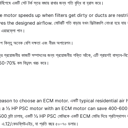
ির্বিশেষে একটি সেট টর্ক স্তর বজায় রাখার জন্য গতি বৃদ্ধি বা হ্রাস করে।
e motor speeds up when filters get dirty or ducts are restri
 designed airflow. মোটরটি গতি বাড়ায় যখন ফিল্টারগুলি নোংরা হয়ে যায় বা ন
 এয়ারফ্লো পান।
ূপ কিন্তু অনেক বেশি দক্ষতা এবং নীরব অপারেশন।
প্রয়োজনীয় কাজটি সম্পাদনের জন্য প্রয়োজনীয় শক্তি আঁকে, এটি প্রায়শই বাস্তব-বিশ
় 50-70% কম বিদ্যুৎ খরচ করে।
eason to choose an ECM motor. একটি typical residential air h
g a 1⁄2 HP PSC motor with an ECM motor can save 400-600 kW
ে 1,500 ঘন্টা চালায়, একটি 1⁄2 HP PSC মোটরকে একটি ECM মোটর দিয়ে প্রতিস্থাপ
়।$0 এ.12/কেডব্লিউএইচ, যা প্রতি বছর ৫০-৭০ ডলার।