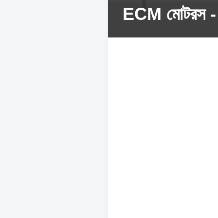
ECM মোটরস - H