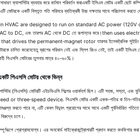
বা সাধারণ ক্যাপাসিটর ব্যবহার করে বর্তমান পরিবর্তন করাএকটি ইসিএম মোটর একটি ছোট কম্পি
 এটি মোটরকে একটি বিস্তৃত গতি পরিসরে ব্যতিক্রমী উচ্চ দক্ষতার সাথে পরিচালনা করতে দ
n HVAC are designed to run on standard AC power (120V o
 AC to DC, এবং তারপর AC থেকে DC তে রূপান্তর করে।then uses elec
t drives the permanent‐magnet rotor তারপর ইলেকট্রনিক সুইচিং ব্যবহ
বক রটারকে চালিত করেযেহেতু ব্রাশের পরিধান নেই এবং স্লিপ রিংও নেই, তাই একটি ইসিএম 
বাহী পিএসসি মোটরের তুলনায় মাত্র ৪০-৬০%।
কটি পিএসসি মোটর থেকে ভিন্ন
াপাসিটর (পিএসসি) মোটরটি এইচভিএসি শিল্পের ওয়ার্কহর্স ছিল। এটি সহজ, সস্তা, এবং যুক
 or three‐speed device. পিএসসি মোটর একটি একক-গতির বা তিন-গতির ডিভ
রবাহ সামঞ্জস্য করতে পারে না, এটি কেবল বিদ্যুৎ প্রয়োগের সাথে সাথে একটি পূর্বনির্ধারিত 
র বিরুদ্ধে চলে।.
ূর্ণরূপে প্রোগ্রামযোগ্য। এর অনবোর্ড মাইক্রোকন্ট্রোলারটি প্রদান করতে কনফিগার করা