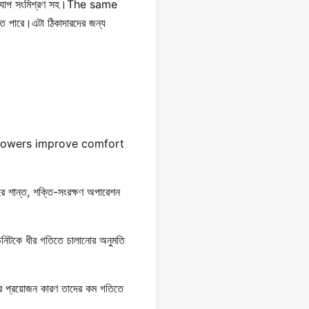
তি ট্যাপ সংমিশ্রণ সহ।The same
পারে।এটা ঠিকাদারদের জন্য
lowers improve comfort
করে শান্ত, শক্তি-সংরক্ষণ অপারেশন
নিটকে ধীর গতিতে চালানোর অনুমতি
টর প্রয়োজন কারণ তাদের কম গতিতে