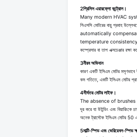
2প্রিসিস এয়ারফ্লো কন্ট্রোল।
Many modern HVAC syste
পিএসসি মোটরের বায়ু প্রবাহ উল্ল
automatically compensate
temperature consistency, red
কম্প্রেসার বা তাপ এক্সচেঞ্জার রক্ষা ক
3নীরব অভিযান
কারণ একটি ইসিএম মোটর মসৃণভাবে উপর
কম গতিতে, একটি ইসিএম মোটর প্রায় 
4দীর্ঘতর মোটর লাইফ।
The absence of brushes elimi
দূর করে যা উইন্ডিং এবং বিয
অনেক ট্রাস্টেক ইসিএম মোটর 50 এ
5মাল্টি-স্পিড এবং ভেরিয়েবল-স্পিড ক