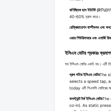
বাণিজ্যিক ছাদ ইউনিট (RTU)
ইস
40-60% হ্রাস করে।
রেফ্রিজারেশন বাষ্পীভবন এবং কনডে
এয়ার পিউরিফায়ার এবং এনার্জি র
ইসিএম মোটর প্রকারঃ ক্রমাগ
সব ইসিএম মোটর একই নয়। এটি তিনটি
ধ্রুব গতির ইসিএম মোটর
The si
selects a speed tap, a
today এটি পিএসসি মোটরের মতো
কনস্ট্যান্ট টর্ক ইসিএম মোটর
The 
oz‐in). As static pres