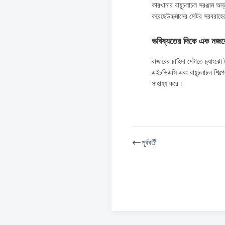
কারখানার বায়ুচলাচল সরঞ্জাম অন্
করেছেউচ্চমানের মোটর সরবরাহের 
ভবিষ্যতের দিকে এক নজর
বাজারের চাহিদা মেটাতে চ্যাংঝো 
এইচভিএসি এবং বায়ুচলাচল শিল্
সাহায্য করে।
পূর্ববর্তী