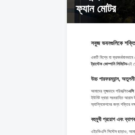
ফ্যান মোটর
সবুজ ভবনগুলিকে শক্তি 
একটি বিশ্বে যা ক্রমবর্ধমানভাবে
ট্রাস্টেক কোম্পানি লিমিটেড
এই ক্
উচ্চ পারফরম্যান্স, অতুলনীয
আমাদের সূক্ষ্মভাবে পরিকল্পিত
এসি 
ইউনিট দ্বারা সরবরাহিত আরাম
অ্যাপ্লিকেশনের জন্য শক্তির দক
বহুমুখী প্রয়োগ এবং ব্যাপক
এইচভিএসি সিস্টেম ছাড়াও, আম