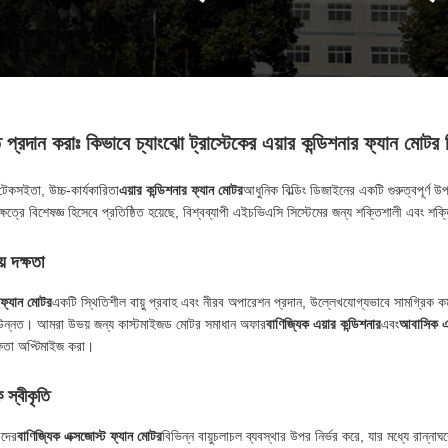
প্রদান করাঃ কিভাবে চ্যাংঝো ট্রাস্টেকের এয়ার কন্ডিশনার ফ্যান মোটর শ
 টেকসইতা, উচ্চ-কার্যকারিতা
এয়ার কন্ডিশনার ফ্যান মোটর
আধুনিক বিল্ডিং ডিজাইনের একটি গুরুত্বপূর্ণ উ
ষেত্রে বিশেষজ্ঞ হিসেবে প্রতিষ্ঠিত হয়েছে, বিশ্বব্যাপী এইচভিএসি সিস্টেমের জন্য শক্তিশালী এবং শক
় দক্ষতা
ফ্যান মোটর
একটি স্থিতিশীল বায়ু প্রবাহ এবং নীরব অপারেশন প্রদান, উল্লেখযোগ্যভাবে সামগ্রিক কর্ম
 উন্নত। আমরা উভয় জন্য কাস্টমাইজড মোটর সমাধান অফার
বাণিজ্যিক এয়ার কন্ডিশনার
এবং
আবাসিক এয
্ষতা অপ্টিমাইজ করা।
 স্বীকৃতি
াদের
বাণিজ্যিক এক্সজোস্ট ফ্যান মোটর
বিভিন্ন বায়ুচলাচল ব্যবস্থার উপর নির্ভর করে, যার মধ্যে রান্না