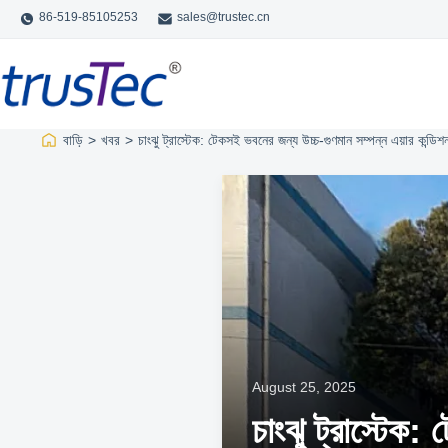
86-519-85105253
sales@trustec.cn
বাড়ি
>
খবর
>
চাংঝু ট্রাস্টেক: টেকসই ভবনের জন্য উচ্চ-গুণমান সম্পন্ন এয়ার কন্ডি
August 25, 2025
চাংঝু ট্রাস্টেক: