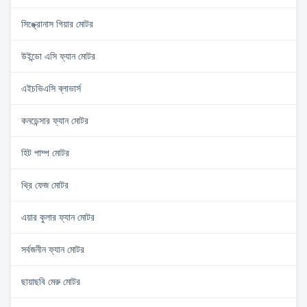
সিঙ্ক্রোনাস গিয়ার মোটর
উইন্ডো এসি ফ্যান মোটর
এইচভিএসি ব্লাভার্স
কনডেন্সার ফ্যান মোটর
হিট পাম্প মোটর
থ্রি ফেজ মোটর
এয়ার কুলার ফ্যান মোটর
সর্বজনীন ফ্যান মোটর
ছায়াছবি মেরু মোটর