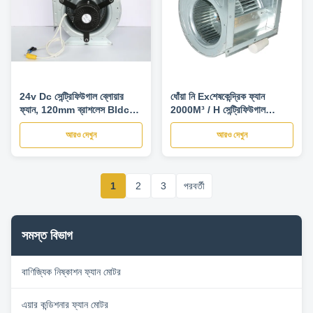
24v Dc সেন্ট্রিফিউগাল ব্লোয়ার
ধোঁয়া নি Exশেষকেন্দ্রিক ফ্যান
ফ্যান, 120mm ব্রাশলেস Bldc
2000M³ / H সেন্ট্রিফিউগাল
এক্সহস্ট ফ্যান
বায়ুচলাচল ভক্ত
আরও দেখুন
আরও দেখুন
1
2
3
পরবর্তী
সমস্ত বিভাগ
বাণিজ্যিক নিষ্কাশন ফ্যান মোটর
এয়ার কন্ডিশনার ফ্যান মোটর