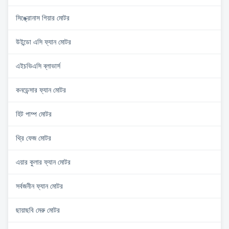
সিঙ্ক্রোনাস গিয়ার মোটর
উইন্ডো এসি ফ্যান মোটর
এইচভিএসি ব্লাভার্স
কনডেন্সার ফ্যান মোটর
হিট পাম্প মোটর
থ্রি ফেজ মোটর
এয়ার কুলার ফ্যান মোটর
সর্বজনীন ফ্যান মোটর
ছায়াছবি মেরু মোটর