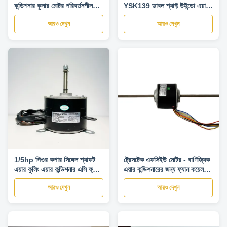
কন্ডিশনার কুলার মোটর পরিবর্তনশীল
YSK139 ডাবল শ্যাফ্ট উইন্ডো এয়ার
ফ্রিকোয়েন্সি মোটর
কন্ডিশনার ইউনিট ব্লোয়ার ফ্যান মোটর
আরও দেখুন
আরও দেখুন
1/5hp পিওর কপার সিঙ্গেল শ্যাফট
ট্রেসটেক এফসিইউ মোটর - বাণিজ্যিক
এয়ার কুলিং এয়ার কন্ডিশনার এসি ফ্যান
এয়ার কন্ডিশনারের জন্য ফ্যান কয়েল
মোটর 6T5
ইউনিট 100W মোটর
আরও দেখুন
আরও দেখুন