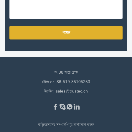
পাঠান
নং 38 হংয়ে রোড
টেলিফোন: 86-519-85105253
ইমেইল:
sales@trustec.cn
বাড়ি
আমাদের সম্পর্কে
পণ্য
যোগাযোগ করুন