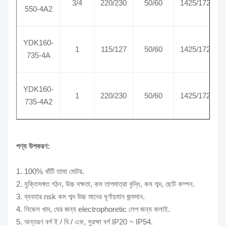
3/4
220/230
50/60
1425/1725
550-4A2
YDK160-
1
115/127
50/60
1425/1725
735-4A
YDK160-
1
220/230
50/60
1425/1725
735-4A2
পণ্য উপকরণ:
1. 100% খাঁটি তামা মোটর.
2. যুক্তিসঙ্গত গঠন, উচ্চ দক্ষতা, কম তাপমাত্রা বৃদ্ধি, কম শব্দ, ছোট কম্পন.
3. ব্যবহার nsk কম শব্দ উচ্চ মানের ঘূর্ণায়মান জন্মদান.
4. নিকেল খাদ, ঘের জন্য electrophoretic লেপ জন্য কলাই.
5. অন্তরণ বর্গ ই / বি / এফ, সুরক্ষা বর্গ IP20 ~ IP54.