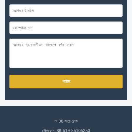
পাঠান
নং 38 হংয়ে রোড
টেলিফোন: 86-519-85105253