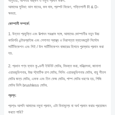
অনুযায়ী, আপনার অঙ্কন ও নমুনা প্রদান করুন.
আমাদের সুবিধা: ভাল মানের, কম দাম, প্রম্পট বিতরণ, শক্তিশালী R & D-
ক্ষমতা.
কোম্পানী সম্পর্কে:
1. উন্নত প্রযুক্তি এবং উত্পাদন সরঞ্জাম সঙ্গে, আমাদের কোম্পানীর নতুন উচ্চ
কারিগরি এন্টারপ্রাইজ এবং পেশাগত স্বাস্থ্য ও নিরাপত্তা ম্যানেজমেন্ট সিস্টেম
সার্টিফিকেশন এবং সিই / উল সার্টিফিকেশন বাজারের হিসাবে পুরস্কার প্রদান করা
হয়.
2. প্রধান পণ্য ফ্যান কুণ্ডলী ইউনিট মোটর, বিভক্ত করা, মন্ত্রিসভা, জানালা
এয়ারকন্ডিশনার, উচ্চ স্ট্যাটিক চাপ মোটর, সিলিং এয়ারকন্ডিশনার মোটর, বায়ু শীতল
মোটর জন্য মোটর, একক এবং তিন ফেজ মোটর, পাম্প মোটর ধরণের হয়, পিজি
মোটর ডিসি brushless মোটর.
প্রশ্ন:
প্রশ্নঃ আপনি আমাদের নমুনা প্রদান, এটা বিনামূল্যে বা অর্থ প্রদান করার প্রয়োজন
করতে পারি?