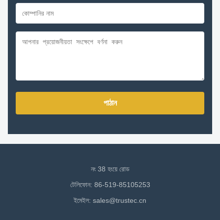
পাঠান
নং 38 হংয়ে রোড
টেলিফোন: 86-519-85105253
ইমেইল:
sales@trustec.cn