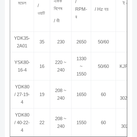
একক
/
মডেল
ই এম মড
/
বিশেষ
RPM-
/ Hz হয়
ওয়াট
র
/ ভী
YDK35-
35
230
2650
50/60
2A01
1330
YSK80-
220 ~
16
~
50/60
KJF4Y5
16-4
240
1550
YDK80
208 ~
192-
/ 27-19-
19
1650
60
240
302912-
4
YDK80
208 ~
192-
/ 40-22-
22
1550
60
240
302912
4