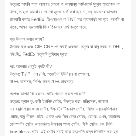
উত্তর: আপনি পণ্য আপনার লোগো বা অন্যান্য আর্টওয়ার্ক মুদ্রণ প্রয়োজন না
থাকে, তাহলে আমরা যে কোনো মূল্যে চার্জ করা হবে না, শুধু আমাদের আপনার
মালবাহী বলতে FedEx, ডিএইচএল বা TNT মত অ্যাকাউন্ট সংগ্রহ. আপনি না
থাকে, আমরা দ্রুতগামী ফি সঠিকভাবে চার্জ করতে পারে.
প্রঃ উদ্ধার করার জন্য?
উত্তর: ছল এবং CIF, CNF পদ সবাই একমত, সমুদ্র বা বায়ু দ্বারা বা DHL,
ইউ.পি., FedEx ইত্যাদি কুরিয়ার দ্বারা
প্র: আপনার পেমেন্ট শব্দটি কী?
উত্তর: T / টি, এল / সি, ওয়েস্টার্ন ইউনিয়ন বা পেপ্যাল.
30% আমানত, শিপিং আগে 70% ভারসাম্য.
প্রশ্নঃ আপনি কি ধরনের মোটর প্রদান করতে পারেন?
উত্তর: ফ্যান কুণ্ডলী ইউনিট মোটর, বিভক্ত করা, মন্ত্রিসভা, জানালা
এয়ারকন্ডিশনার জন্য মোটর, উচ্চ স্ট্যাটিক চাপ মোটর, সিলিং এয়ারকন্ডিশনার
মোটর, বায়ু শীতল মোটর, একক এবং তিন ফেজ মোটর, ধরণের: এখন, আমাদের
কোম্পানীর মোটর অন্তর্ভুক্ত উপলব্ধ পাম্প মোটর, পিজি মোটর এবং ডিসি
brushless মোটর. এই মোটর সবাই বাড়ি যন্ত্রপাতি জন্য ডিজাইন করা হয়.