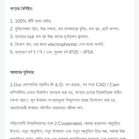
পণ্যের বৈশিষ্ট্য:
1. 100% খাঁটি তামা মোটর.
2. যুক্তিসঙ্গত গঠন, উচ্চ দক্ষতা, কম তাপমাত্রা বৃদ্ধি, কম শব্দ, ছোট কম্পন.
3. ব্যবহার nsk কম শব্দ উচ্চ মানের ঘূর্ণায়মান জন্মদান.
4. নিকেল খাদ, ঘের জন্য electrophoretic লেপ জন্য কলাই.
5. অন্তরণ বর্গ ই / বি / এফ, সুরক্ষা বর্গ IP20 ~ IP54.
আমাদের সুবিধার:
1.Our কোম্পানির স্বাধীন R & D- দল রয়েছে, সব পণ্য CAD / Cam
কম্পিউটার এডেড ডিজাইন ব্যবহার করা হয়, পণ্যের চেহারা ত্রিমাত্রিক কঠিন
নকশা গ্রহণ, মূল উপাদান সংখ্যাসূচক সিমুলেশন দ্বারা বিশ্লেষণ করা হয়,
আবর্তনকারী উপাদান গতিশীল ভারসাম্য পরীক্ষা পাস.
শক্তিশালী বিশ্ববিদ্যালয় সঙ্গে 2.Cooperated, আমরা ক্রমাগত প্রযুক্তি
উন্নত. নতুন প্রযুক্তি, নতুন উপকরণ এবং নতুন প্রযুক্তি দিয়ে শুরু, আমরা উচ্চ
প্রযুক্তির ফ্যান মোটর করা এবং ব্যাপক প্রযুক্তিগত সহায়তা এবং সমাধান সঙ্গে