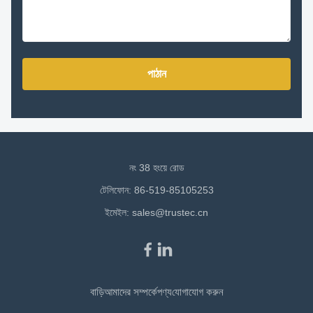
পাঠান
নং 38 হংয়ে রোড
টেলিফোন: 86-519-85105253
ইমেইল:
sales@trustec.cn
বাড়ি
আমাদের সম্পর্কে
পণ্য
যোগাযোগ করুন