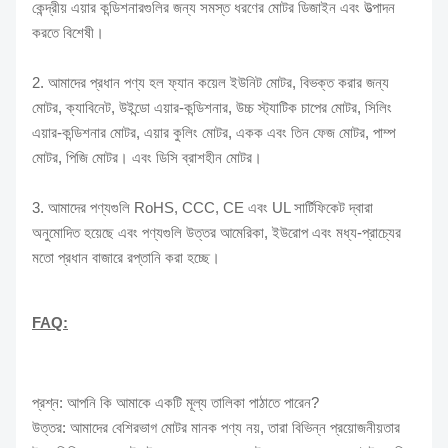
কেন্দ্রীয় এয়ার কন্ডিশনারগুলির জন্য সমস্ত ধরণের মোটর ডিজাইন এবং উত্পাদন
করতে বিশেষী।
2. আমাদের প্রধান পণ্য হল ফ্যান কয়েল ইউনিট মোটর, বিভক্ত করার জন্য
মোটর, ক্যাবিনেট, উইন্ডো এয়ার-কন্ডিশনার, উচ্চ স্ট্যাটিক চাপের মোটর, সিলিং
এয়ার-কন্ডিশনার মোটর, এয়ার কুলিং মোটর, একক এবং তিন ফেজ মোটর, পাম্প
মোটর, পিজি মোটর। এবং ডিসি ব্রাশহীন মোটর।
3. আমাদের পণ্যগুলি RoHS, CCC, CE এবং UL সার্টিফিকেট দ্বারা
অনুমোদিত হয়েছে এবং পণ্যগুলি উত্তর আমেরিকা, ইউরোপ এবং মধ্য-প্রাচ্যের
মতো প্রধান বাজারে রপ্তানি করা হচ্ছে।
FAQ:
প্রশ্ন: আপনি কি আমাকে একটি মূল্য তালিকা পাঠাতে পারেন?
উত্তর: আমাদের বেশিরভাগ মোটর মানক পণ্য নয়, তারা বিভিন্ন প্রয়োজনীয়তার