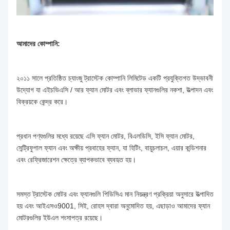
আমাদের কোম্পানি:
২০১১ সালে প্রতিষ্ঠিত চ্যাংজু ট্রাস্টেক কোম্পানি লিমিটেড একটি প্রযুক্তিগত উদ্ভাবনী
উদ্যোগ যা এইচভিএসি / আর ফ্যান মোটর এবং ব্লাভার ফ্যানগুলির নকশা, উত্পাদন এবং
বিক্রয়কে কেন্দ্র করে।
প্রধান পণ্যগুলির মধ্যে রয়েছে এসি ফ্যান মোটর, বিএলডিসি, ইসি ফ্যান মোটর,
সেন্ট্রিফুগাল ফ্যান এবং অক্ষীয় প্রবাহের ফ্যান, যা হিটিং, বায়ুচলাচল, এয়ার কন্ডিশনার
এবং রেফ্রিজারেশন ক্ষেত্রে ব্যাপকভাবে ব্যবহৃত হয়।
সমস্ত ট্রাস্টেক মোটর এবং ফ্যানগুলি পিডিসিএ মান নিয়ন্ত্রণ প্রক্রিয়া অনুসারে উত্পাদিত
হয় এবং আইএসও9001, সিই, রোহস দ্বারা অনুমোদিত হয়, এছাড়াও আমাদের ফ্যান
মোটরগুলির ইউএল শংসাপত্র রয়েছে।