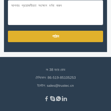
পাঠান
নং 38 হংয়ে রোড
টেলিফোন: 86-519-85105253
ইমেইল:
sales@trustec.cn