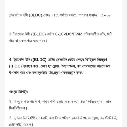
2ট্রাস্টেক ইসি (BLDC) মোটর ৮৫% পর্যন্ত দক্ষতা, পাওয়ার ফ্যাক্টর ০.৫-০.৬।
3. ট্রাস্টেক ইসি ((BLDC) মোটর 0-10VDC/PWM পরিবর্তনশীল গতি, মাল্টি
গতি বা একক গতি হতে পারে।
4. ট্রাস্টেক ইসি ((BLDC) মোটর সেন্সরহীন ভেক্টর ক্ষেত্র-ভিত্তিক নিয়ন্ত্রণ
((FOC) ব্যবহার করে, কোন হল সেন্সর, উচ্চ দক্ষতা, কম গোলমালের কারণে কম
উপাদান খরচ এবং কম ব্যর্থতার হার,মসৃণ পারফরম্যান্স কার্ভ.
পণ্যের বৈশিষ্ট্যঃ
1. বিস্তৃত গতি পরিসীমা, শক্তিশালী ওভারলোড ক্ষমতা, উচ্চ নির্ভরযোগ্যতা, ভাল
স্থিতিশীলতা।
2. দুর্দান্ত টর্ক বৈশিষ্ট্য, মাঝারি এবং নিম্ন গতিতে ভাল টর্ক পারফরম্যান্স, বড় স্টার্ট টর্ক,
ছোট স্টার্ট বর্তমান।