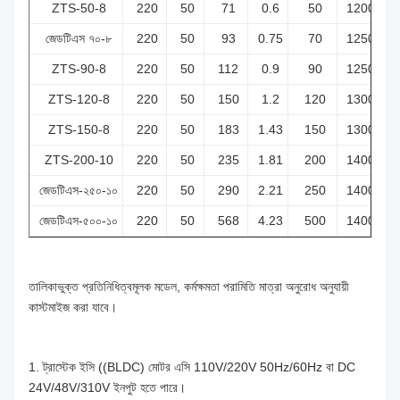
ZTS-50-8
220
50
71
0.6
50
1200
0
জেডটিএস ৭০-৮
220
50
93
0.75
70
1250
0
ZTS-90-8
220
50
112
0.9
90
1250
0
ZTS-120-8
220
50
150
1.2
120
1300
0
ZTS-150-8
220
50
183
1.43
150
1300
1
ZTS-200-10
220
50
235
1.81
200
1400
1
জেডটিএস-২৫০-১০
220
50
290
2.21
250
1400
1
জেডটিএস-৫০০-১০
220
50
568
4.23
500
1400
3
তালিকাভুক্ত প্রতিনিধিত্বমূলক মডেল, কর্মক্ষমতা পরামিতি মাত্রা অনুরোধ অনুযায়ী
কাস্টমাইজ করা যাবে।
1. ট্রাস্টেক ইসি ((BLDC) মোটর এসি 110V/220V 50Hz/60Hz বা DC
24V/48V/310V ইনপুট হতে পারে।