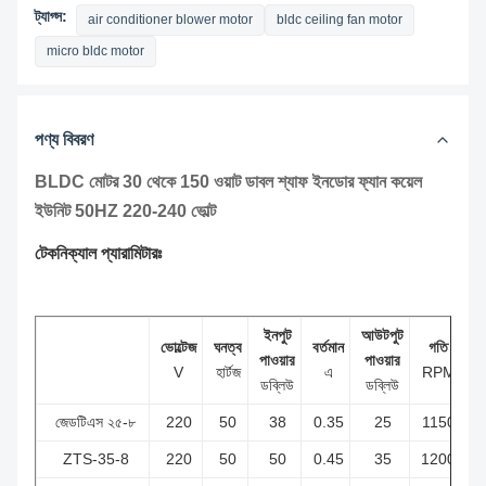
ট্যাগ্স:
air conditioner blower motor
bldc ceiling fan motor
micro bldc motor
পণ্য বিবরণ
BLDC মোটর 30 থেকে 150 ওয়াট ডাবল শ্যাফ ইনডোর ফ্যান কয়েল
ইউনিট 50HZ 220-240 ভোল্ট
টেকনিক্যাল প্যারামিটারঃ
ইনপুট
আউটপুট
ভোল্টেজ
ঘনত্ব
বর্তমান
গতি
ট
পাওয়ার
পাওয়ার
V
হার্টজ
এ
RPM
N
ডব্লিউ
ডব্লিউ
জেডটিএস ২৫-৮
220
50
38
0.35
25
1150
0
ZTS-35-8
220
50
50
0.45
35
1200
0