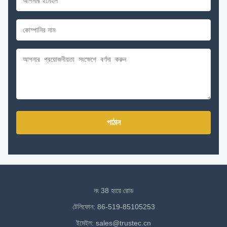
পাঠান
নং 38 হংয়ে রোড
টেলিফোন: 86-519-85105253
ইমেইল:
sales@trustec.cn