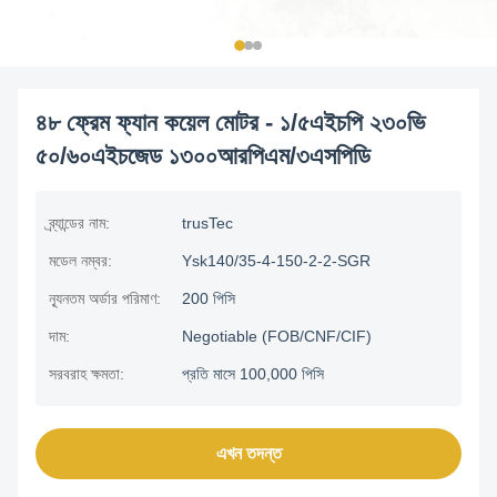
৪৮ ফ্রেম ফ্যান কয়েল মোটর - ১/৫এইচপি ২৩০ভি
৫০/৬০এইচজেড ১৩০০আরপিএম/৩এসপিডি
ব্র্যান্ডের নাম:
trusTec
মডেল নম্বর:
Ysk140/35-4-150-2-2-SGR
ন্যূনতম অর্ডার পরিমাণ:
200 পিসি
দাম:
Negotiable (FOB/CNF/CIF)
সরবরাহ ক্ষমতা:
প্রতি মাসে 100,000 পিসি
এখন তদন্ত