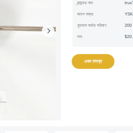
ব্র্যান্ডের নাম:
trus
মডেল নম্বর:
YSK
ন্যূনতম অর্ডার পরিমাণ:
200
দাম:
$20
এখন তদন্ত