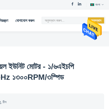
বাংলা
য়ন্ত্রণ
যোগাযোগ করুন
অনুসন্ধান
য়েল ইউনিট মোটর - ১/৬এইচপি
০Hz ১৩০০RPM/৩স্পিড
সু, চীন