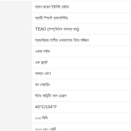
ফ্যান কয়েল ইউনিট মোটর
স্থায়ী স্প্লিট ক্যাপাসিটর
TEAO (সম্পূর্ণভাবে আবদ্ধ বায়ু)
স্বয়ংক্রিয় তাপীয় ওভারলোড দিয়ে সজ্জিত
একক পর্যায়
এক ফ্ল্যাট
সমস্ত কোণ
বল লেয়ারিং
স্টাড মাউন্টিং অল এঞ্জেল
40°C/104°F
১২৩ মিমি
২২০-২৪০ ভোল্ট