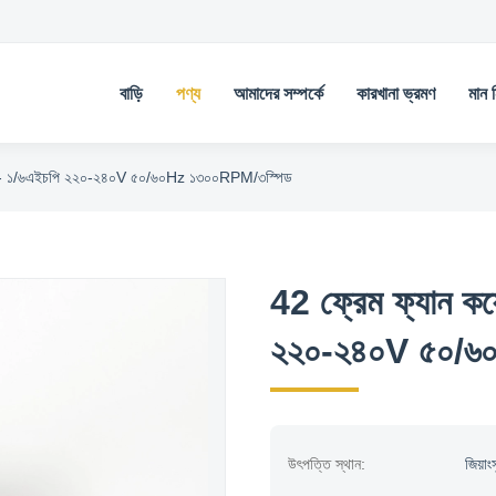
বাড়ি
পণ্য
আমাদের সম্পর্কে
কারখানা ভ্রমণ
মান নি
োটর - ১/৬এইচপি ২২০-২৪০V ৫০/৬০Hz ১৩০০RPM/৩স্পিড
42 ফ্রেম ফ্যান ক
২২০-২৪০V ৫০/৬
উৎপত্তি স্থান:
জিয়াং