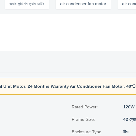
়ার কন্ডিশন ফ্যান মোটর
air condenser fan motor
air conditioni
l Unit Motor
,
24 Months Warranty Air Conditioner Fan Motor
,
40℃ 
Rated Power:
120W 
Frame Size:
42 ফ্রে
Enclosure Type:
টিও