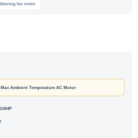
ng fan motor
Max Ambient Temperature AC Motor
1/6HP
ম