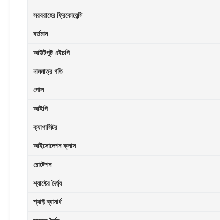
সরবরাহের ফ্রিকোয়েন্সি
বর্তমান
আউটপুট এইচপি
নামমাত্র গতি
পোল
আইপি
ক্যাপাসিটর
আইসোলেশন ক্লাস
রোটেশন
শ্যাফ্টের দৈর্ঘ্য
শ্যাফ্ট ব্যাসার্ধ