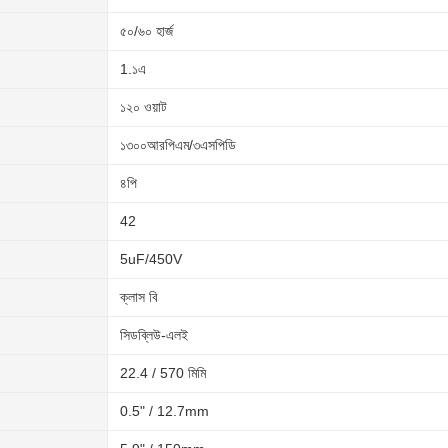
৫০/৬০ হার্জ
1.১এ
১২০ ওয়াট
১৩০০আরপিএম/৩এসপিডি
৪পি
42
5uF/450V
ক্লাস বি
সিডব্লিউ-এলই
22.4 / 570 মিমি
0.5" / 12.7mm