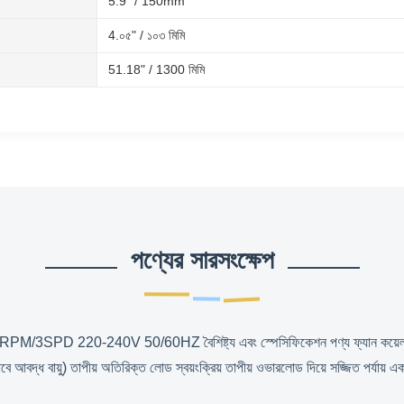
5.9" / 150mm
4.০৫" / ১০৩ মিমি
51.18" / 1300 মিমি
পণ্যের সারসংক্ষেপ
0RPM/3SPD 220-240V 50/60HZ বৈশিষ্ট্য এবং স্পেসিফিকেশন পণ্য ফ্যান কয়েল ইউ
ভাবে আবদ্ধ বায়ু) তাপীয় অতিরিক্ত লোড স্বয়ংক্রিয় তাপীয় ওভারলোড দিয়ে সজ্জিত পর্যায় এক